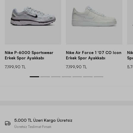
Nike P-6000 Sportswear
Nike Air Force 1 '07 CO Icon
Ni
Erkek Spor Ayakkabı
Erkek Spor Ayakkabı
Sp
7.199,90 TL
7.199,90 TL
5.
5.000 TL Üzeri Kargo Ücretsiz
Ücretsiz Teslimat Fırsatı