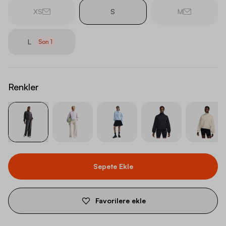
XS
S
M
L
Son
1
Renkler
Sepete Ekle
Favorilere ekle