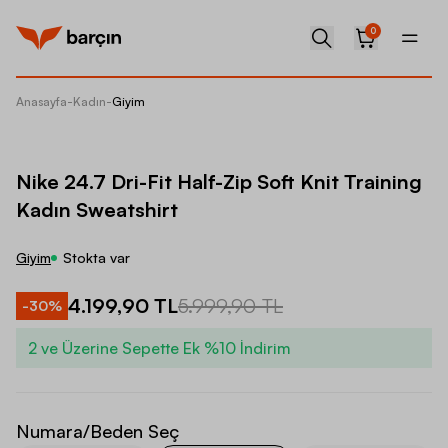
0
Anasayfa
-
Kadın
-
Giyim
Nike 24.
Nike 24.7 Dri-Fit Half-Zip Soft Knit Training
Kadın Sweatshirt
Giyim
Stokta var
4.199,90 TL
5.999,90 TL
-
30
%
2 ve Üzerine Sepette Ek %10 İndirim
Numara/Beden Seç