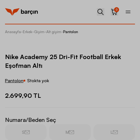
0
Anasayfa
-
Erkek
-
Giyim
-
Alt giyim
-
Pantolon
Nike Ac
Nike Academy 25 Dri-Fit Football Erkek
Eşofman Altı
Pantolon
Stokta yok
2.699,90 TL
Numara/Beden Seç
S
M
L