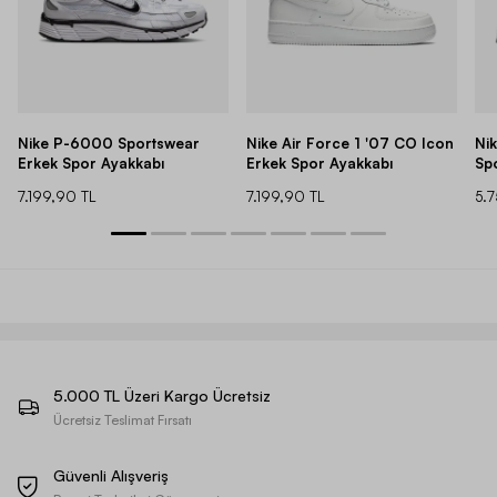
Nike P-6000 Sportswear
Nike Air Force 1 '07 CO Icon
Ni
Erkek Spor Ayakkabı
Erkek Spor Ayakkabı
Sp
7.199,90 TL
7.199,90 TL
5.
5.000 TL Üzeri Kargo Ücretsiz
Ücretsiz Teslimat Fırsatı
Güvenli Alışveriş