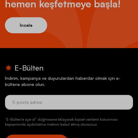
hemen keşfetmeye başla!
İncele
E-Bülten
İndirim, kampanya ve duyurulardan haberdar olmak için e-
bültene abone olun.
“E-Bülten’e üye ol” düğmesine tıklayarak kişisel verilerin korunması
kapsamında aydınlatma metnini kabul etmiş olursunuz.