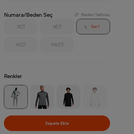
Numara/Beden Seç
Beden Tablosu
S
M
L
Son
1
XL
XXL
Renkler
Sepete Ekle