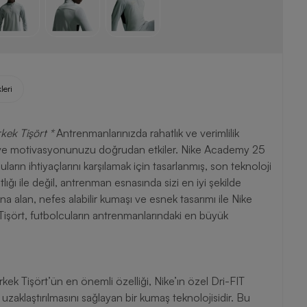
leri
kek Tişört *
Antrenmanlarınızda rahatlık ve verimlilik
ı ve motivasyonunuzu doğrudan etkiler. Nike Academy 25
arın ihtiyaçlarını karşılamak için tasarlanmış, son teknoloji
lığı ile değil, antrenman esnasında sizi en iyi şekilde
a alan, nefes alabilir kumaşı ve esnek tasarımı ile Nike
işört, futbolcuların antrenmanlarındaki en büyük
k Tişört’ün en önemli özelliği, Nike’ın özel Dri-FIT
a uzaklaştırılmasını sağlayan bir kumaş teknolojisidir. Bu