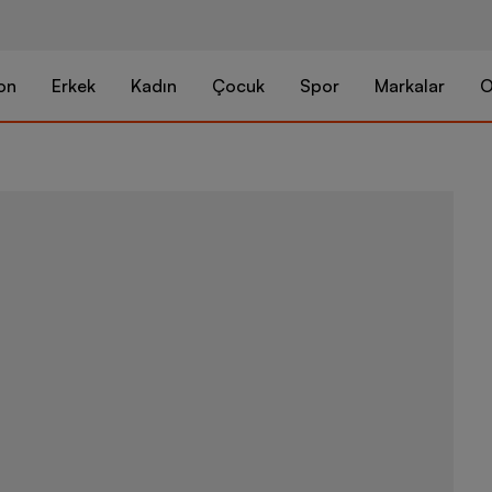
on
Erkek
Kadın
Çocuk
Spor
Markalar
O
Nike Academy