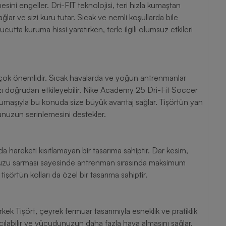
ni engeller. Dri-FIT teknolojisi, teri hızla kumaştan
lar ve sizi kuru tutar. Sıcak ve nemli koşullarda bile
cutta kuruma hissi yaratırken, terle ilgili olumsuz etkileri
ü çok önemlidir. Sıcak havalarda ve yoğun antrenmanlar
ı doğrudan etkileyebilir. Nike Academy 25 Dri-Fit Soccer
f kumaşıyla bu konuda size büyük avantaj sağlar. Tişörtün yan
udunuzun serinlemesini destekler.
hareketi kısıtlamayan bir tasarıma sahiptir. Dar kesim,
unuzu sarması sayesinde antrenman sırasında maksimum
örtün kolları da özel bir tasarıma sahiptir.
k Tişört, çeyrek fermuar tasarımıyla esneklik ve pratiklik
çılabilir ve vücudunuzun daha fazla hava almasını sağlar.