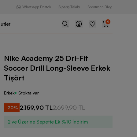
Whatsapp Destek
Sipariş Takibi
Sportmen Blog
0
utlet
 25 Dri-Fit Soccer Drill Long-Sleeve Erkek Tişört
Nike Academy 25 Dri-Fit
Soccer Drill Long-Sleeve Erkek
Tişört
Erkek
Stokta var
2.159,90 TL
2.699,90 TL
-
20
%
2 ve Üzerine Sepette Ek %10 İndirim