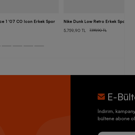
rce 1 '07 CO Icon Erkek Spor
Nike Dunk Low Retro Erkek Spor Aya
5.759,90 TL
7.199,90 TL
E-Bül
İndirim, kampany
bültene abone ol