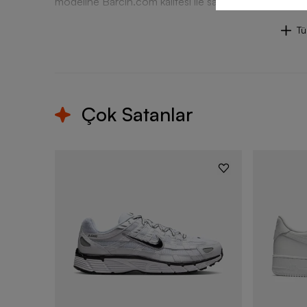
modeline Barcin.com kalitesi ile sahip olabilirsiniz.
T
Çok Satanlar