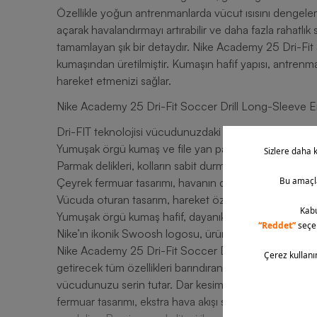
Özellikle yoğun antrenmanlarda vücut ısısını dengelem
açarak havalandırmayı artırabilir ve daha fazla rahatlık 
tamamlayan şık bir detaydır. Nike Academy 25 Dri-Fit 
kumaşından üretilmiştir. Kumaşın hafif yapısı, antrenma
hareket etmenizi sağlar.
Nike Academy 25 Dri-Fit Soccer Drill Long-Sleeve Erk
Dri-FIT teknolojisi vücudunuzdaki teri hızlıca dışarı ata
Yumuşak örgü kumaş ve file yan paneller, hava akışını 
Parmak delikleri, kolların sabit durmasını destekler ve 
Çeyrek fermuar tasarımı, havanın dolaşmasını sağlar ve
Vücuda oturan tasarım, hareket özgürlüğünü kısıtla
Yumuşak örgü kumaş hafif, dayanıklı ve konforlu kulla
Nike’ın ikonik Swoosh logosu, ürünün kalitesini simgel
Nike Academy 25 Dri-Fit Soccer Drill Long-Sleeve Erke
getirecek tüm özellikleri barındıran üründür. Dri-FIT tek
vücudunuzu serin tutar. Dar kesimi ve parmak delikleri
fermuar tasarımı, ekstra hava akışı sağlar ve rahatlık 