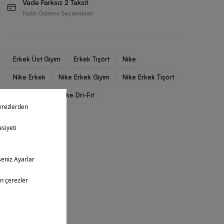
Vade Farksız 2 Taksit
Farklı Ödeme Seçenekleri
Erkek Üst Giyim
Erkek Tişört
Nike
Nike Erkek
Nike Erkek Giyim
Nike Erkek Tişört
Nike Futbol
Nike Dri-Fit