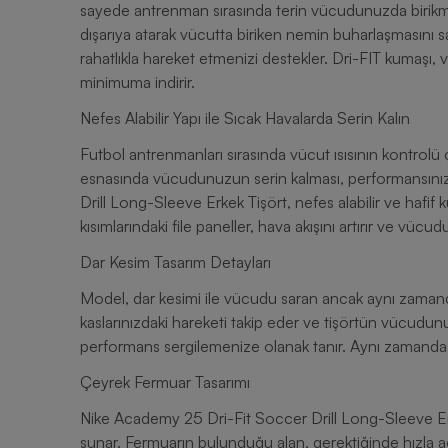
sayede antrenman sırasında terin vücudunuzda birikmesi
dışarıya atarak vücutta biriken nemin buharlaşmasını sağ
rahatlıkla hareket etmenizi destekler. Dri-FIT kumaşı, vü
minimuma indirir.
Nefes Alabilir Yapı ile Sıcak Havalarda Serin Kalın
Futbol antrenmanları sırasında vücut ısısının kontrol
esnasında vücudunuzun serin kalması, performansınız
Drill Long-Sleeve Erkek Tişört, nefes alabilir ve hafi
kısımlarındaki file paneller, hava akışını artırır ve vüc
Dar Kesim Tasarım Detayları
Model, dar kesimi ile vücudu saran ancak aynı zamanda 
kaslarınızdaki hareketi takip eder ve tişörtün vücud
performans sergilemenize olanak tanır. Aynı zamanda tiş
Çeyrek Fermuar Tasarımı
Nike Academy 25 Dri-Fit Soccer Drill Long-Sleeve Erke
sunar. Fermuarın bulunduğu alan, gerektiğinde hızla a