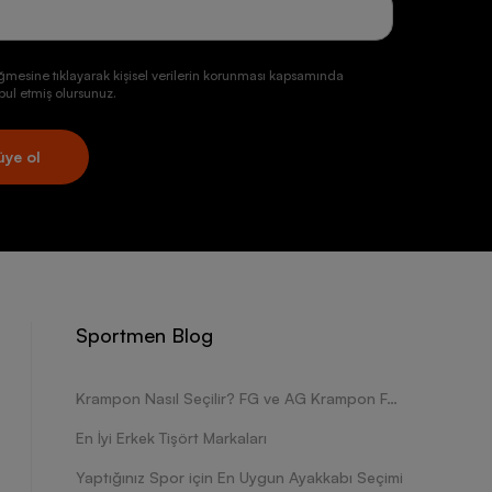
ğmesine tıklayarak kişisel verilerin korunması kapsamında
ul etmiş olursunuz.
üye ol
Sportmen Blog
Krampon Nasıl Seçilir? FG ve AG Krampon Farkları Nelerdir?
En İyi Erkek Tişört Markaları
Yaptığınız Spor için En Uygun Ayakkabı Seçimi