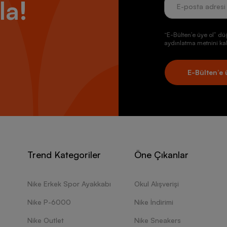
la!
“E-Bülten’e üye ol” dü
aydınlatma metnini kab
E-Bülten’e 
Trend Kategoriler
Öne Çıkanlar
Nike Erkek Spor Ayakkabı
Okul Alışverişi
Nike P-6000
Nike İndirimi
Nike Outlet
Nike Sneakers