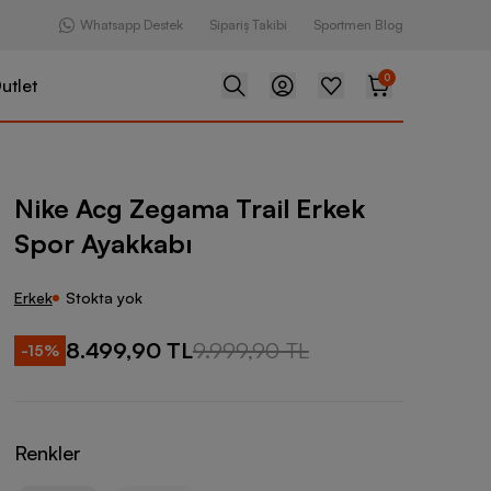
Whatsapp Destek
Sipariş Takibi
Sportmen Blog
0
utlet
ama Trail Erkek Spor Ayakkabı
Nike Acg Zegama Trail Erkek
Spor Ayakkabı
Erkek
Stokta yok
8.499,90 TL
9.999,90 TL
-
15
%
Renkler