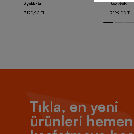
Ayakkabı
Ayakkabı
7.199,90 TL
7.199,90 TL
Tıkla, en yeni
ürünleri hemen