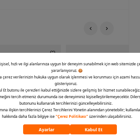
rce 1 '07 CO Icon Erkek Spor
Nike Dunk Low Retro Erkek Spor Aya