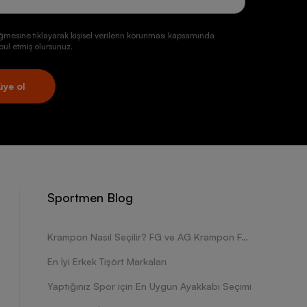
ğmesine tıklayarak kişisel verilerin korunması kapsamında
ul etmiş olursunuz.
üye ol
Sportmen Blog
Krampon Nasıl Seçilir? FG ve AG Krampon Farkları Nelerdir?
En İyi Erkek Tişört Markaları
Yaptığınız Spor için En Uygun Ayakkabı Seçimi