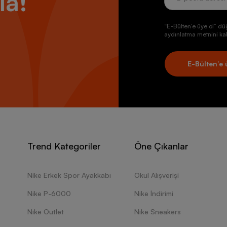
la!
“E-Bülten’e üye ol” dü
aydınlatma metnini kab
E-Bülten’e 
Trend Kategoriler
Öne Çıkanlar
Nike Erkek Spor Ayakkabı
Okul Alışverişi
Nike P-6000
Nike İndirimi
Nike Outlet
Nike Sneakers