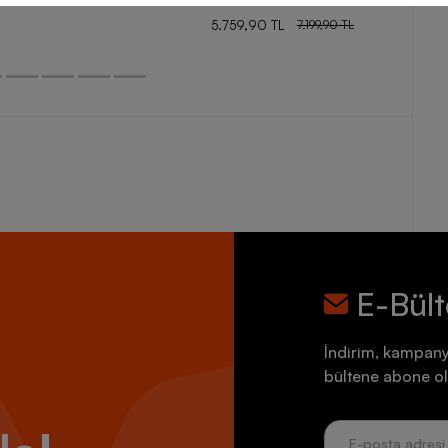
5.759,90 TL
7.199,90 TL
E-Bül
İndirim, kampany
bültene abone ol