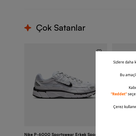
Çok Satanlar
Nike P-6000 Sportswear Erkek Spor
Nike Air Fo