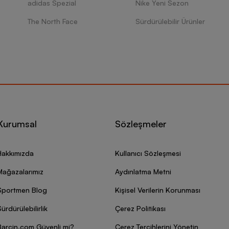
adidas Spezial
Nike Yeni Sezon
The North Face
Sürdürülebilir Ürünler
Kurumsal
Sözleşmeler
Hakkımızda
Kullanıcı Sözleşmesi
Mağazalarımız
Aydınlatma Metni
Sportmen Blog
Kişisel Verilerin Korunması
ürdürülebilirlik
Çerez Politikası
Barcin.com Güvenli mi?
Çerez Tercihlerini Yönetin