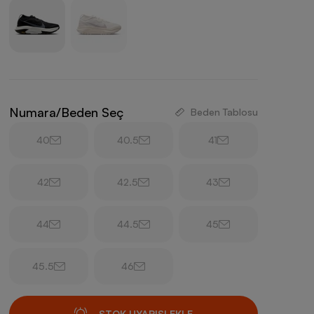
Numara/Beden Seç
Beden Tablosu
40
40.5
41
42
42.5
43
44
44.5
45
45.5
46
STOK UYARISI EKLE