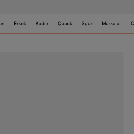
on
Erkek
Kadın
Çocuk
Spor
Markalar
O
Nike Acg Zeg