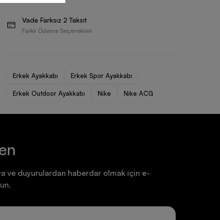
Ayakkabı
Ayakkabı
Vade Farksız 2 Taksit
7.199,90 TL
7.199,90 TL
Farklı Ödeme Seçenekleri
Erkek Ayakkabı
Erkek Spor Ayakkabı
Erkek Outdoor Ayakkabı
Nike
Nike ACG
ten
a ve duyurulardan haberdar olmak için e-
un.