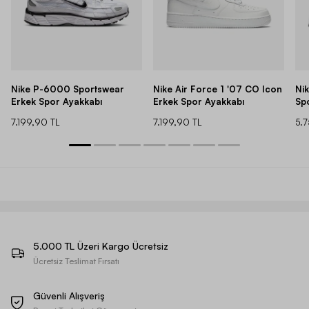
Nike P-6000 Sportswear
Nike Air Force 1 '07 CO Icon
Ni
Erkek Spor Ayakkabı
Erkek Spor Ayakkabı
Sp
7.199,90 TL
7.199,90 TL
5.
5.000 TL Üzeri Kargo Ücretsiz
Ücretsiz Teslimat Fırsatı
Güvenli Alışveriş