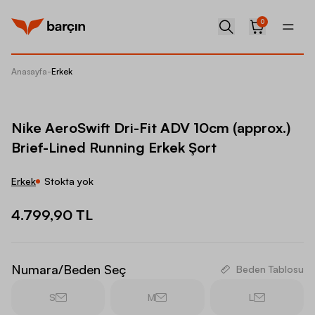
0
Anasayfa
-
Erkek
Nike Ae
Nike AeroSwift Dri-Fit ADV 10cm (approx.)
Brief-Lined Running Erkek Şort
Erkek
Stokta yok
4.799,90 TL
Numara/Beden Seç
Beden Tablosu
S
M
L