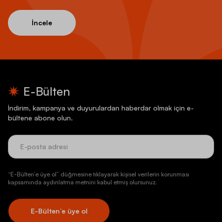
İncele
E-Bülten
İndirim, kampanya ve duyurulardan haberdar olmak için e-
bültene abone olun.
“E-Bülten’e üye ol” düğmesine tıklayarak kişisel verilerin korunması
kapsamında aydınlatma metnini kabul etmiş olursunuz.
E-Bülten’e üye ol