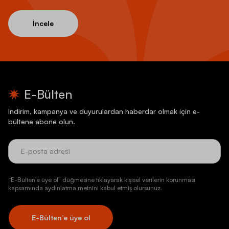
İncele
E-Bülten
İndirim, kampanya ve duyurulardan haberdar olmak için e-
bültene abone olun.
“E-Bülten’e üye ol” düğmesine tıklayarak kişisel verilerin korunması
kapsamında aydınlatma metnini kabul etmiş olursunuz.
E-Bülten’e üye ol