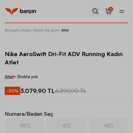
0
Anasayfa
-
Kadın
-
Giyim
-
Üst giyim
-
Atlet
Nike Ae
Nike AeroSwift Dri-Fit ADV Running Kadın
Atlet
Atlet
Stokta yok
3.079,90 TL
4.399,90 TL
-
30
%
Numara/Beden Seç
XS
S
M