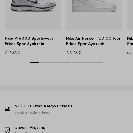
Nike P-6000 Sportswear
Nike Air Force 1 '07 CO Icon
Ni
Erkek Spor Ayakkabı
Erkek Spor Ayakkabı
Sp
7.199,90 TL
7.199,90 TL
5.
5.000 TL Üzeri Kargo Ücretsiz
Ücretsiz Teslimat Fırsatı
Güvenli Alışveriş