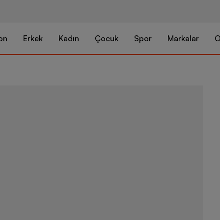
on
Erkek
Kadın
Çocuk
Spor
Markalar
O
Nike Air For