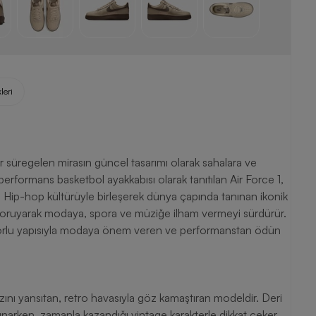
leri
rformans basketbol ayakkabısı olarak tanıtılan Air Force 1,
r. Hip-hop kültürüyle birleşerek dünya çapında tanınan ikonik
i koruyarak modaya, spora ve müziğe ilham vermeyi sürdürür.
forlu yapısıyla modaya önem veren ve performanstan ödün
 tarzını yansıtan, retro havasıyla göz kamaştıran modeldir. Deri
arken, zamanla kazandığı vintage karakterle dikkat çeker.