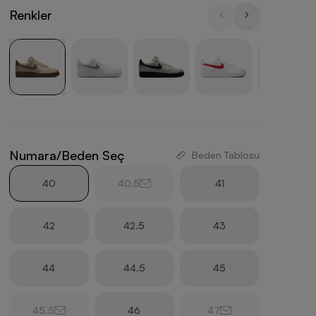
Renkler
Numara/Beden Seç
Beden Tablosu
40
40.5
41
42
42.5
43
44
44.5
45
45.5
46
47