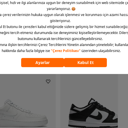
modelleri arıyorsanız Barcin.com kalitesi ile Nike Air Force 1 ‘07 modeline sahip olabilirsiniz.
ümünü göster