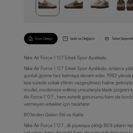
Ürün Detayı
İade ve Değişim
Taksit Seçenek
Nike Air Force 1 '07 Erkek Spor Ayakkabı
Nike Air Force 1 '07 Erkek Spor Ayakkabı, onlarca yıldır süregelen mirasın güncel tasarımı olarak sahalara ve
günlük giyime tarz katmaya devam eder. 1982 yılında pe
kısa sürede sokak stilinin vazgeçilmezi haline gelmişti
model, modernize edilmiş unsurlarıyla klasik çizgisin
Air Force 1 '07 , hem estetik görünümü hem de kon
vermeyen erkekler için tasarlanır.
80'lerden Gelen Stil ve Kalite
Nike Air Force 1 '07 , ilk piyasaya çıktığı 80'li yılların
üst yapısı, hem dayanıklı hem de yumuşak dokunuş sun