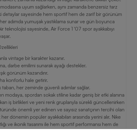
n modasına uyum sağlarken, aynı zamanda benzersiz tarz
aki detaylar sayesinde hem sportif hem de zarif bir görünüm
aban, her adımda yumuşak yastıklama sunar ve gün boyunca
ojisi sayesinde, Air Force 1 '07 spor ayakkabıyı
yaşar.
n Özellikleri
nla vintage bir karakter kazanır.
ma, darbe emilimi sunarak ayağı destekler.
şık görünüm kazandırır.
a konforlu hale getirir.
 taban, her zeminde güvenli adımlar sağlar.
en modaya, spordan sokak stiline kadar geniş bir etki alanına
an iş birlikleri ve yeni renk gruplarıyla sürekli güncellenirken
üründe önemli yer edinen ve sayısız sanatçının tercihi olan
k her dönemin popüler ayakkabıları arasında yerini alır. Nike
 vurmaya devam eder. Siz de Nike erkek günlük ayakkabı