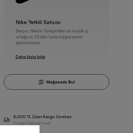
Nike Yetkili Satıcısı
Barçın, Nike’ın Türkiye’deki en büyük iş
ortağı ve 25’den fazla mağazasının
işletmecisidir.
Daha fazla bilgi
Mağazada Bul
5.000 TL Üzeri Kargo Ücretsiz
Ücretsiz Teslimat Fırsatı