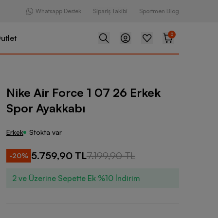
Whatsapp Destek
Sipariş Takibi
Sportmen Blog
0
utlet
ce 1 07 26 Erkek Spor Ayakkabı
Nike Air Force 1 07 26 Erkek
Spor Ayakkabı
Erkek
Stokta var
5.759,90 TL
7.199,90 TL
-
20
%
2 ve Üzerine Sepette Ek %10 İndirim