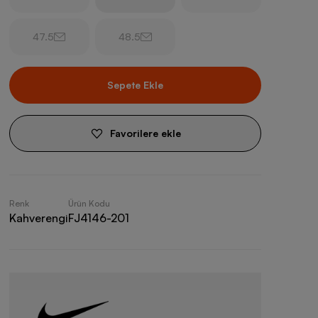
47.5
48.5
Sepete Ekle
Favorilere ekle
Renk
Ürün Kodu
Kahverengi
FJ4146-201