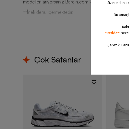
**İnek derisi içermektedir.
T
Çok Satanlar