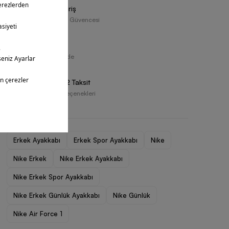
Güvenli Alışveriş
Resmi Tedarikçi Güvencesi
Ücretsiz İade
30 Gün İçerisinde
Vade Farksız 2 Taksit
Farklı Ödeme Seçenekleri
Erkek Ayakkabı
Erkek Spor Ayakkabı
Nike
Nike Erkek
Nike Erkek Ayakkabı
Nike Erkek Spor Ayakkabı
Nike Erkek Günlük Ayakkabı
Nike Günlük
Nike Air Force 1