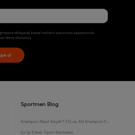
ğmesine tıklayarak kişisel verilerin korunması kapsamında
ul etmiş olursunuz.
üye ol
Sportmen Blog
Krampon Nasıl Seçilir? FG ve AG Krampon Farkları Nelerdir?
En İyi Erkek Tişört Markaları