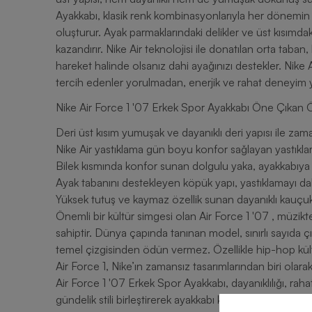
Ayakkabı, klasik renk kombinasyonlarıyla her dönemi
oluşturur. Ayak parmaklarındaki delikler ve üst kısımd
kazandırır. Nike Air teknolojisi ile donatılan orta t
hareket halinde olsanız dahi ayağınızı destekler. Nike Air teknol
tercih edenler yorulmadan, enerjik ve rahat deneyim 
Nike Air Force 1 '07 Erkek Spor Ayakkabı Öne Çıka
Deri üst kısım yumuşak ve dayanıklı deri yapısı ile zama
Nike Air yastıklama gün boyu konfor sağlayan yastıkla
Bilek kısmında konfor sunan dolgulu yaka, ayakkabıya 
Ayak tabanını destekleyen köpük yapı, yastıklamayı dah
Yüksek tutuş ve kaymaz özellik sunan dayanıklı kauçuk
Önemli bir kültür simgesi olan Air Force 1 '07 , müzikt
sahiptir. Dünya çapında tanınan model, sınırlı sayıda çık
temel çizgisinden ödün vermez. Özellikle hip-hop kült
Air Force 1, Nike’ın zamansız tasarımlarından biri olara
Air Force 1 '07 Erkek Spor Ayakkabı, dayanıklılığı, rahatlığı ve ikonik tasarımı ile hem sportif performansı hem de
gündelik stili birleştirerek ayakkabı kültürüne damga