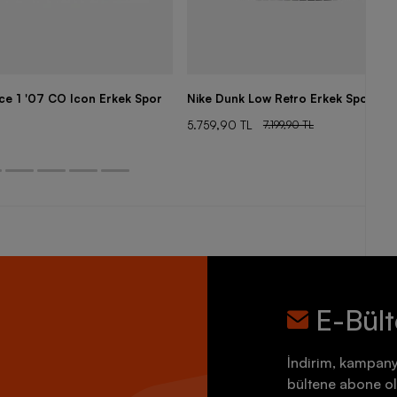
rce 1 '07 CO Icon Erkek Spor
Nike Dunk Low Retro Erkek Spor Aya
5.759,90 TL
7.199,90 TL
E-Bül
İndirim, kampany
bültene abone ol