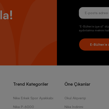
la!
“E-Bülten’e üye ol” dü
aydınlatma metnini kab
E-Bülten’e 
Trend Kategoriler
Öne Çıkanlar
Nike Erkek Spor Ayakkabı
Okul Alışverişi
Nike P-6000
Nike İndirimi