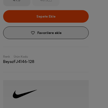
Sepete Ekle
Favorilere ekle
Renk
Ürün Kodu
Beyaz
FJ4146-128