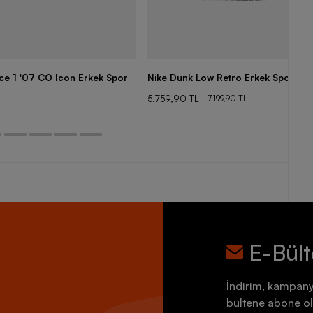
rce 1 '07 CO Icon Erkek Spor
Nike Dunk Low Retro Erkek Spor Aya
5.759,90 TL
7.199,90 TL
E-Bül
İndirim, kampany
bültene abone ol