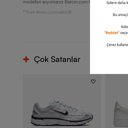
**İnek derisi içermektedir.
T
Çok Satanlar