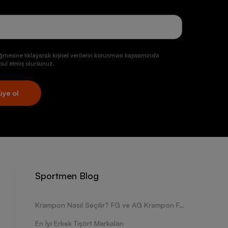
ğmesine tıklayarak kişisel verilerin korunması kapsamında
ul etmiş olursunuz.
üye ol
Sportmen Blog
Krampon Nasıl Seçilir? FG ve AG Krampon Farkları Nelerdir?
En İyi Erkek Tişört Markaları