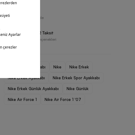
Ücretsiz İade
30 Gün İçerisinde
Vade Farksız 2 Taksit
Farklı Ödeme Seçenekleri
Erkek Spor Ayakkabı
Nike
Nike Erkek
Nike Erkek Ayakkabı
Nike Erkek Spor Ayakkabı
Nike Erkek Günlük Ayakkabı
Nike Günlük
Nike Air Force 1
Nike Air Force 1 '07