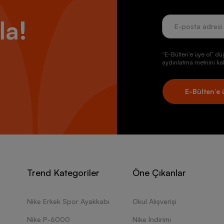
la!
“E-Bülten’e üye ol” dü
aydınlatma metnini kab
E-Bülten’e 
Trend Kategoriler
Öne Çıkanlar
Nike Erkek Spor Ayakkabı
Okul Alışverişi
Nike P-6000
Nike İndirimi