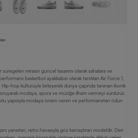
leri
rformans basketbol ayakkabısı olarak tanıtılan Air Force 1,
r. Hip-hop kültürüyle birleşerek dünya çapında tanınan ikonik
i koruyarak modaya, spora ve müziğe ilham vermeyi sürdürür.
forlu yapısıyla modaya önem veren ve performanstan ödün
 tarzını yansıtan, retro havasıyla göz kamaştıran modeldir. Deri
arken, zamanla kazandığı vintage karakterle dikkat çeker.