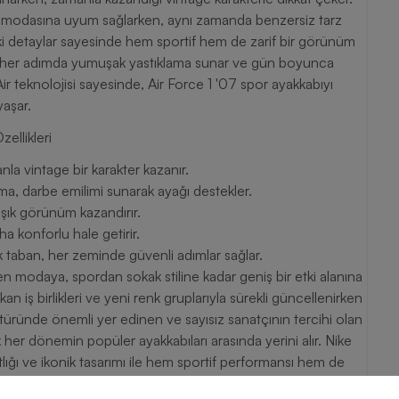
n modasına uyum sağlarken, aynı zamanda benzersiz tarz
aki detaylar sayesinde hem sportif hem de zarif bir görünüm
aban, her adımda yumuşak yastıklama sunar ve gün boyunca
ojisi sayesinde, Air Force 1 '07 spor ayakkabıyı
yaşar.
n Özellikleri
nla vintage bir karakter kazanır.
ma, darbe emilimi sunarak ayağı destekler.
şık görünüm kazandırır.
a konforlu hale getirir.
 taban, her zeminde güvenli adımlar sağlar.
en modaya, spordan sokak stiline kadar geniş bir etki alanına
an iş birlikleri ve yeni renk gruplarıyla sürekli güncellenirken
üründe önemli yer edinen ve sayısız sanatçının tercihi olan
k her dönemin popüler ayakkabıları arasında yerini alır. Nike
 vurmaya devam eder. Siz de Nike erkek günlük ayakkabı