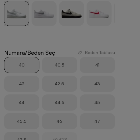
Numara/Beden Seç
Beden Tablosu
40
40.5
41
42
42.5
43
44
44.5
45
45.5
46
47
47.5
48.5