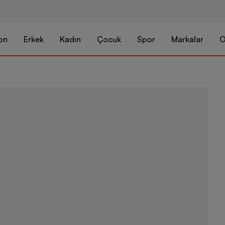
on
Erkek
Kadın
Çocuk
Spor
Markalar
O
Nike Air For