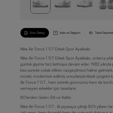
Ürün Detayı
İade ve Değişim
Taksit Seçenek
Nike Air Force 1 '07 Erkek Spor Ayakkabı
Nike Air Force 1 '07 Erkek Spor Ayakkabı, onlarca yıldır süregelen mirasın güncel tasarımı olarak sahalara ve
günlük giyime tarz katmaya devam eder. 1982 yılında pe
kısa sürede sokak stilinin vazgeçilmezi haline gelmişti
model, modernize edilmiş unsurlarıyla klasik çizgisin
Air Force 1 '07 , hem estetik görünümü hem de kon
vermeyen erkekler için tasarlanır.
80'lerden Gelen Stil ve Kalite
Nike Air Force 1 '07 , ilk piyasaya çıktığı 80'li yılların
üst yapısı, hem dayanıklı hem de yumuşak dokunuş sun