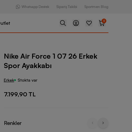
Whatsapp Destek
Sipariş Takibi
Sportmen Blog
0
utlet
ce 1 07 26 Erkek Spor Ayakkabı
Nike Air Force 1 07 26 Erkek
Spor Ayakkabı
Erkek
Stokta var
7.199,90 TL
Renkler