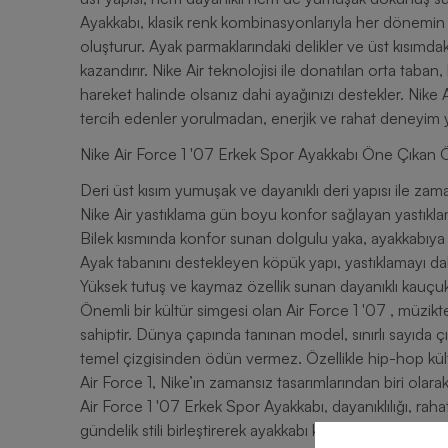
Ayakkabı, klasik renk kombinasyonlarıyla her dönemi
oluşturur. Ayak parmaklarındaki delikler ve üst kısımd
kazandırır. Nike Air teknolojisi ile donatılan orta t
hareket halinde olsanız dahi ayağınızı destekler. Nike Air teknol
tercih edenler yorulmadan, enerjik ve rahat deneyim 
Nike Air Force 1 '07 Erkek Spor Ayakkabı Öne Çıka
Deri üst kısım yumuşak ve dayanıklı deri yapısı ile zama
Nike Air yastıklama gün boyu konfor sağlayan yastıkla
Bilek kısmında konfor sunan dolgulu yaka, ayakkabıya 
Ayak tabanını destekleyen köpük yapı, yastıklamayı dah
Yüksek tutuş ve kaymaz özellik sunan dayanıklı kauçuk
Önemli bir kültür simgesi olan Air Force 1 '07 , müzikt
sahiptir. Dünya çapında tanınan model, sınırlı sayıda çık
temel çizgisinden ödün vermez. Özellikle hip-hop kült
Air Force 1, Nike’ın zamansız tasarımlarından biri olara
Air Force 1 '07 Erkek Spor Ayakkabı, dayanıklılığı, rahatlığı ve ikonik tasarımı ile hem sportif performansı hem de
gündelik stili birleştirerek ayakkabı kültürüne damga