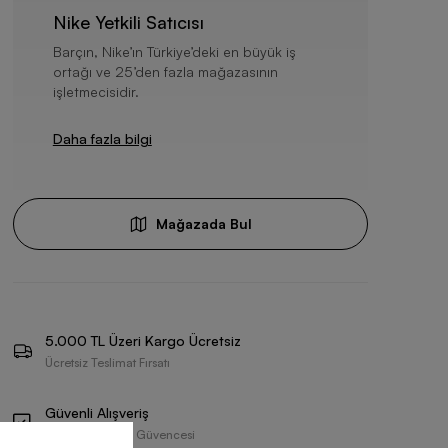
Nike Yetkili Satıcısı
Barçın, Nike’ın Türkiye’deki en büyük iş
ortağı ve 25’den fazla mağazasının
işletmecisidir.
Daha fazla bilgi
Mağazada Bul
5.000 TL Üzeri Kargo Ücretsiz
Ücretsiz Teslimat Fırsatı
Güvenli Alışveriş
Resmi Tedarikçi Güvencesi