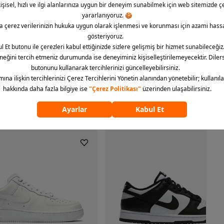
modelleri arıyorsanız Barcin.com kalitesi ile Nike Air Force 1 ‘07 modeline sahip olabilirsiniz.
ümünü göster