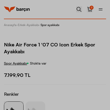
0
Anasayfa
-
Erkek
-
Ayakkabı
-
Spor ayakkabı
Nike Ai
Nike Air Force 1 '07 CO Icon Erkek Spor
Ayakkabı
Spor Ayakkabı
Stokta var
7.199,90 TL
Renkler