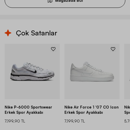
Mağazada Bul
Çok Satanlar
Nike P-6000 Sportswear
Nike Air Force 1 '07 CO Icon
Ni
Erkek Spor Ayakkabı
Erkek Spor Ayakkabı
Sp
7.199,90 TL
7.199,90 TL
5.