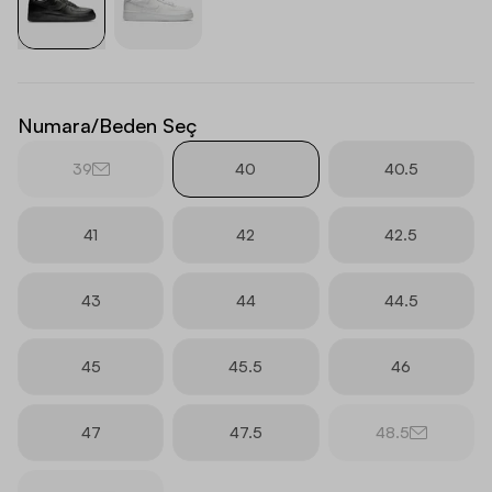
Numara/Beden Seç
39
40
40.5
41
42
42.5
43
44
44.5
45
45.5
46
47
47.5
48.5