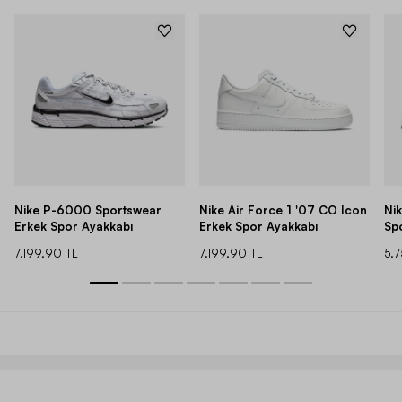
Nike P-6000 Sportswear
Nike Air Force 1 '07 CO Icon
Ni
Erkek Spor Ayakkabı
Erkek Spor Ayakkabı
Sp
7.199,90 TL
7.199,90 TL
5.