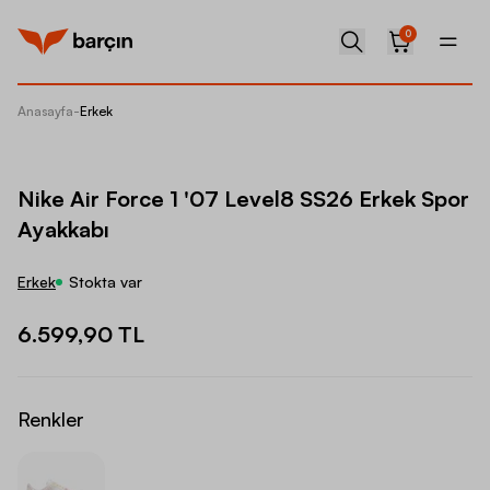
0
Anasayfa
-
Erkek
Nike Ai
Nike Air Force 1 '07 Level8 SS26 Erkek Spor
Ayakkabı
Erkek
Stokta var
6.599,90 TL
Renkler