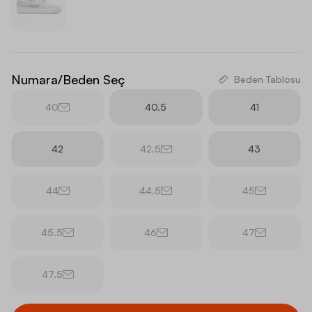
Numara/Beden Seç
Beden Tablosu
40
40.5
41
42
42.5
43
44
44.5
45
45.5
46
47
47.5