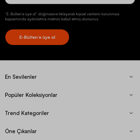
“E-Bülten’e üye ol” düğmesine tıklayarak kişisel verilerin korunması
kapsamında aydınlatma metnini kabul etmiş olursunuz.
E-Bülten’e üye ol
En Sevilenler
Popüler Koleksiyonlar
Trend Kategoriler
Öne Çıkanlar