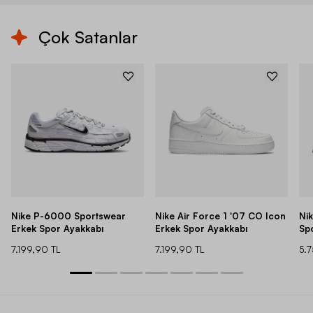
Çok Satanlar
Nike P-6000 Sportswear
Nike Air Force 1 '07 CO Icon
Ni
Erkek Spor Ayakkabı
Erkek Spor Ayakkabı
Sp
7.199,90 TL
7.199,90 TL
5.