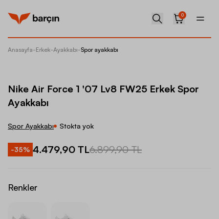
0
Anasayfa
-
Erkek
-
Ayakkabı
-
Spor ayakkabı
Nike Ai
Nike Air Force 1 '07 Lv8 FW25 Erkek Spor
Ayakkabı
Spor Ayakkabı
Stokta yok
4.479,90 TL
6.899,90 TL
-
35
%
Renkler