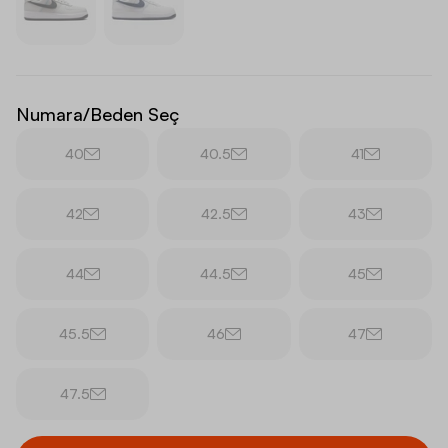
Numara/Beden Seç
40
40.5
41
42
42.5
43
44
44.5
45
45.5
46
47
47.5