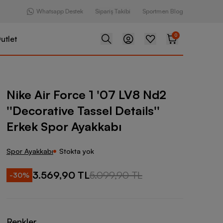
Whatsapp Destek
Sipariş Takibi
Sportmen Blog
0
utlet
e 1 '07 LV8 Nd2 ''Decorative Tassel Details'' Erkek Spor Ayakkabı
Nike Air Force 1 '07 LV8 Nd2
''Decorative Tassel Details''
Erkek Spor Ayakkabı
Spor Ayakkabı
Stokta yok
3.569,90 TL
5.099,90 TL
-
30
%
Renkler