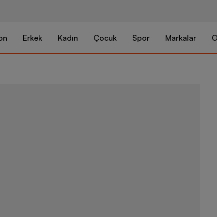
on
Erkek
Kadın
Çocuk
Spor
Markalar
O
Nike Air Forc