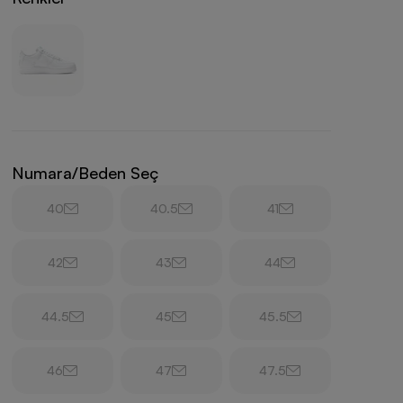
Numara/Beden Seç
40
40.5
41
42
43
44
44.5
45
45.5
46
47
47.5