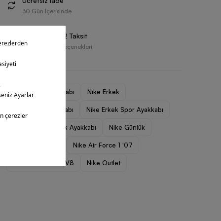
Ücretsiz İade
30 Gün İçerisinde
Vade Farksız 2 Taksit
Farklı Ödeme Seçenekleri
Erkek Spor Ayakkabı
Nike Erkek
Nike Erkek Ayakkabı
Nike Erkek Spor Ayakkabı
Nike Erkek Günlük Ayakkabı
Nike Günlük
Nike Air Force 1
Nike Air Force 1 '07
Nike Air Force 1 LV8
Nike Outlet