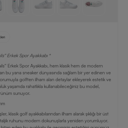
leri
ils'' Erkek Spor Ayakkabı *
ails'' Erkek Spor Ayakkabı, hem klasik hem de modern
lından bu yana sneaker dünyasında sağlam bir yer edinen ve
umuyla golften ilham alan detaylar ekleyerek estetik ve
nlük yaşamda rahatlıkla kullanabileceğiniz bu model,
 görünüm sunuyor.
rım
er, klasik golf ayakkabılarından ilham alarak şıklığı bir üst
ostaljik ruhunu modern dokunuşlarla yeniden yorumluyor.
 hitap eden bu ayakkabı ile geçmişin estetiğini günümüz