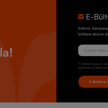
E-Bül
İndirim, kampany
bültene abone ol
la!
“E-Bülten’e üye ol” dü
aydınlatma metnini kab
E-Bülten’e 