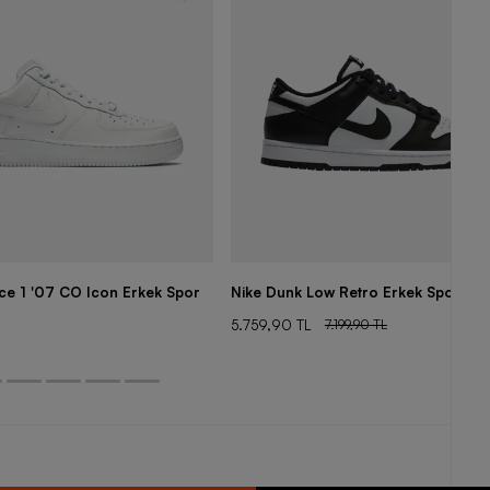
rce 1 '07 CO Icon Erkek Spor
Nike Dunk Low Retro Erkek Spor Aya
5.759,90 TL
7.199,90 TL