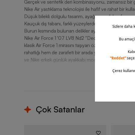
Gerçek ve sentetik deri kombinasyonu, zamansız bir g
Nike Air yastıklama teknolojisi ile hafif ve rahat bir kull
Düşük bilekli dolgulu tasarım, ayağı sararak konfor ve 
Kauçuk dış tabanı, farklı yüzeylerde güvenli tutuş sağla
Burun kısmında bulunan delikler ayakların hava almasın
Nike Air Force 1 '07 LV8 Nd2 ''Decorative Tassel Detai
klasik Air Force 1 mirasını taşıyan özel bir modeldir. 
rahatlığı hem de zarafeti bir arada yaşayabilirsiniz. T
ve Nike erkek günlük ayakkabı modelleri için Barcin.c
T
Çok Satanlar