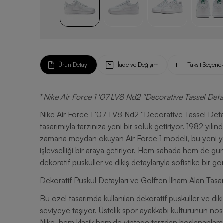
Ürün Detayı
İade ve Değişim
Taksit Seçenek
*
Nike Air Force 1 '07 LV8 Nd2 ''Decorative Tassel Deta
Nike Air Force 1 '07 LV8 Nd2 ''Decorative Tassel Det
tasarımıyla tarzınıza yeni bir soluk getiriyor. 1982 yı
zamana meydan okuyan Air Force 1 modeli, bu yeni yor
işlevselliği bir araya getiriyor. Hem sahada hem de gü
dekoratif püsküller ve dikiş detaylarıyla sofistike bir
Dekoratif Püskül Detayları ve Golften İlham Alan Tasa
Bu özel tasarımda kullanılan dekoratif püsküller ve dikişl
seviyeye taşıyor. Üstelik spor ayakkabı kültürünün n
Nike, hem klasik hem de vintage tarzdan hoşlananlara