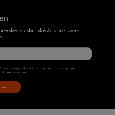
ten
a ve duyurulardan haberdar olmak için e-
un.
ğmesine tıklayarak kişisel verilerin korunması kapsamında
ul etmiş olursunuz.
üye ol