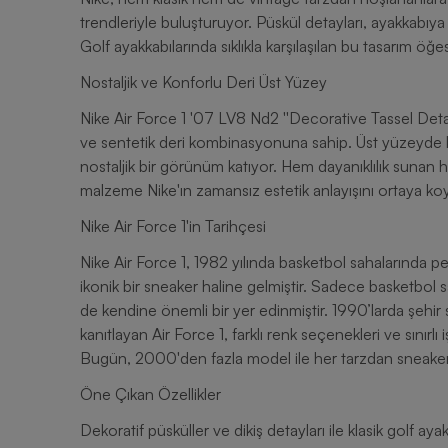
trendleriyle buluşturuyor. Püskül detayları, ayakkabıya 
Golf ayakkabılarında sıklıkla karşılaşılan bu tasarım öğesi
Nostaljik ve Konforlu Deri Üst Yüzey
Nike Air Force 1 '07 LV8 Nd2 ''Decorative Tassel Detail
ve sentetik deri kombinasyonuna sahip. Üst yüzeyde 
nostaljik bir görünüm katıyor. Hem dayanıklılık sunan h
malzeme Nike'ın zamansız estetik anlayışını ortaya ko
Nike Air Force 1'in Tarihçesi
Nike Air Force 1, 1982 yılında basketbol sahalarında 
ikonik bir sneaker haline gelmiştir. Sadece basketbol
de kendine önemli bir yer edinmiştir. 1990’larda şehi
kanıtlayan Air Force 1, farklı renk seçenekleri ve sınırlı
Bugün, 2000'den fazla model ile her tarzdan sneaker 
Öne Çıkan Özellikler
Dekoratif püsküller ve dikiş detayları ile klasik golf a