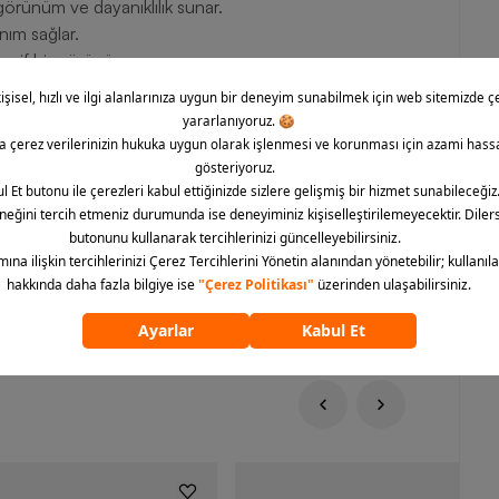
örünüm ve dayanıklılık sunar.
anım sağlar.
zarif bir görünüm sunar.
r ve dayanıklıdır.
ı sağlayarak gün boyu rahatlık sunar.
ls'' Erkek Spor Ayakkabı, günlük kullanım için ideal olan ve
Siz de bu şık ve işlevsel sneaker modeline sahip olarak hem
arzınıza yeni bir hava katmak ve ikonik bir görünüme kavuşmak
om üzerinden siparişinizi hemen verin.
ümünü göster