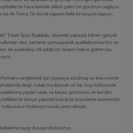
sofistike bir hava katarak dikkat çekici bir görünüm sağlıyor.
 ise Air Force 1'in ikonik yapısını farklı bir boyuta taşıyor.
s'' Erkek Spor Ayakkabı, dayanıklı yapısıyla bilinen gerçek
kullanılan deri, zamanla yumuşayarak ayakkabıya konfor ve
em de ayakkabıyı stil sahibi bir tasarım haline getiren bu
yuyor.
performans sergilemek için piyasaya sürülmüş ve kısa sürede
 sahalarında değil, sokak modasında ve hip-hop kültüründe
r sokaklarına yayılan sade ve beyaz görünümü ile kendini
 iş birlikleri ile dünya çapında büyük bir popülarite kazanmıştır.
tutkununun koleksiyonunda yerini almıştır.
yakkabılarına saygı duruşunda bulunur.