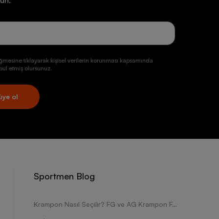
un.
ğmesine tıklayarak kişisel verilerin korunması kapsamında
ul etmiş olursunuz.
üye ol
Sportmen Blog
Krampon Nasıl Seçilir? FG ve AG Krampon Farkları Nelerdir?