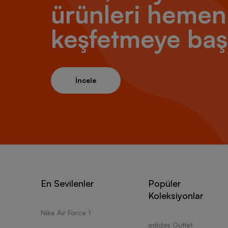
ürünleri hemen
keşfetmeye baş
İncele
En Sevilenler
Popüler
Koleksiyonlar
Nike Air Force 1
adidas Outlet