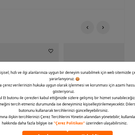
rce 1 '07 CO Icon Erkek Spor
Nike Dunk Low Retro Erkek Spor Aya