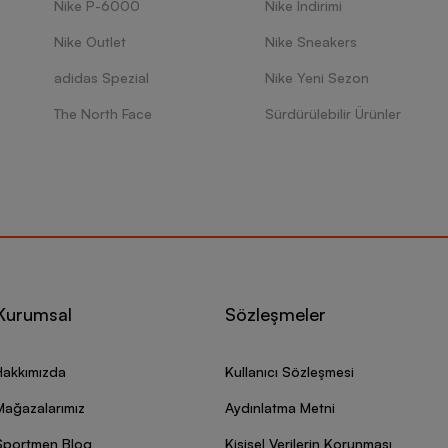
Nike P-6000
Nike İndirimi
Nike Outlet
Nike Sneakers
adidas Spezial
Nike Yeni Sezon
The North Face
Sürdürülebilir Ürünler
Kurumsal
Sözleşmeler
Hakkımızda
Kullanıcı Sözleşmesi
Mağazalarımız
Aydınlatma Metni
Sportmen Blog
Kişisel Verilerin Korunması