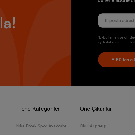
bültene abone ol
la!
“E-Bülten’e üye ol” dü
aydınlatma metnini kab
E-Bülten’e 
Trend Kategoriler
Öne Çıkanlar
Nike Erkek Spor Ayakkabı
Okul Alışverişi