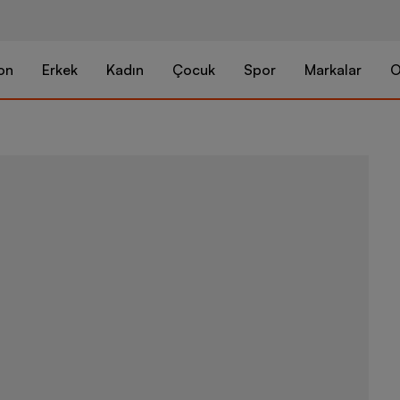
on
Erkek
Kadın
Çocuk
Spor
Markalar
O
Nike Air For