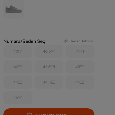
Numara/Beden Seç
Beden Tablosu
40
40.5
41
42
42.5
43
44
44.5
45
46
STOK UYARISI EKLE