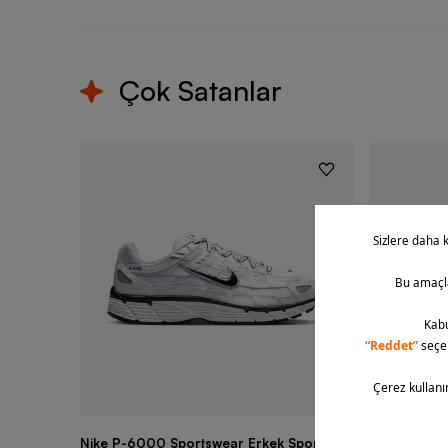
Çok Satanlar
Nike P-6000 Sportswear Erkek Spor
Nike Air Fo