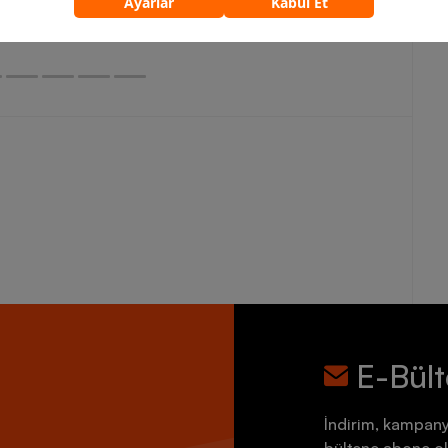
5.759,90 TL
7.199,90 TL
E-Bül
İndirim, kampany