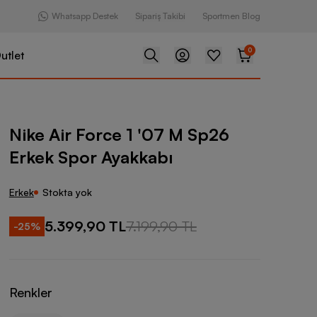
Whatsapp Destek
Sipariş Takibi
Sportmen Blog
0
utlet
ce 1 '07 M Sp26 Erkek Spor Ayakkabı
Nike Air Force 1 '07 M Sp26
Erkek Spor Ayakkabı
Erkek
Stokta yok
5.399,90 TL
7.199,90 TL
-
25
%
Renkler