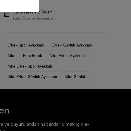
Ayakkabı
Ayakkabı
Vade Farksız 2 Taksit
7.199,90 TL
7.199,90 TL
Farklı Ödeme Seçenekleri
Erkek Spor Ayakkabı
Erkek Günlük Ayakkabı
Nike
Nike Erkek
Nike Erkek Ayakkabı
Nike Erkek Spor Ayakkabı
Nike Erkek Günlük Ayakkabı
Nike Günlük
ten
a ve duyurulardan haberdar olmak için e-