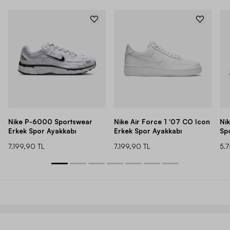
Nike P-6000 Sportswear
Nike Air Force 1 '07 CO Icon
Ni
Erkek Spor Ayakkabı
Erkek Spor Ayakkabı
Sp
7.199,90 TL
7.199,90 TL
5.