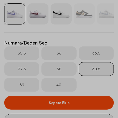
Numara/Beden Seç
35.5
36
36.5
37.5
38
38.5
39
40
Sepete Ekle