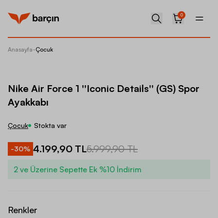
0
Anasayfa
-
Çocuk
Nike Air
Nike Air Force 1 ''Iconic Details'' (GS) Spor
Ayakkabı
Çocuk
Stokta var
4.199,90 TL
5.999,90 TL
-
30
%
2 ve Üzerine Sepette Ek %10 İndirim
Renkler