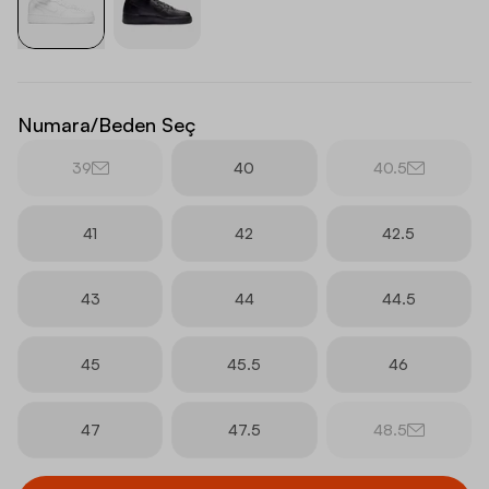
Numara/Beden Seç
39
40
40.5
41
42
42.5
43
44
44.5
45
45.5
46
47
47.5
48.5