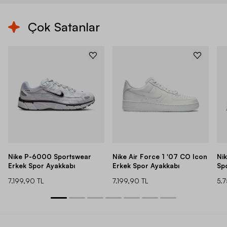
Çok Satanlar
Nike P-6000 Sportswear
Nike Air Force 1 '07 CO Icon
Ni
Erkek Spor Ayakkabı
Erkek Spor Ayakkabı
Sp
7.199,90 TL
7.199,90 TL
5.