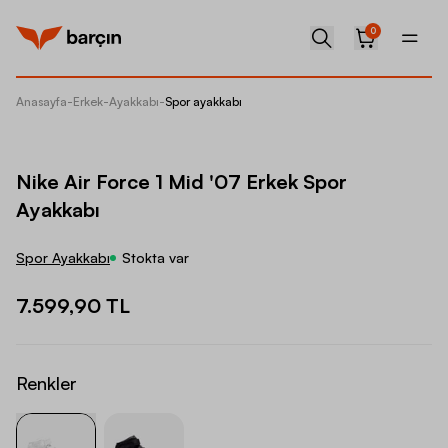
0
Anasayfa
-
Erkek
-
Ayakkabı
-
Spor ayakkabı
Nike Ai
Nike Air Force 1 Mid '07 Erkek Spor
Ayakkabı
Spor Ayakkabı
Stokta var
7.599,90 TL
Renkler