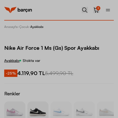
0
Anasayfa
-
Çocuk
-
Ayakkabı
Nike Ai
Nike Air Force 1 Ms (Gs) Spor Ayakkabı
Ayakkabı
Stokta var
4.119,90 TL
5.499,90 TL
-
25
%
Renkler