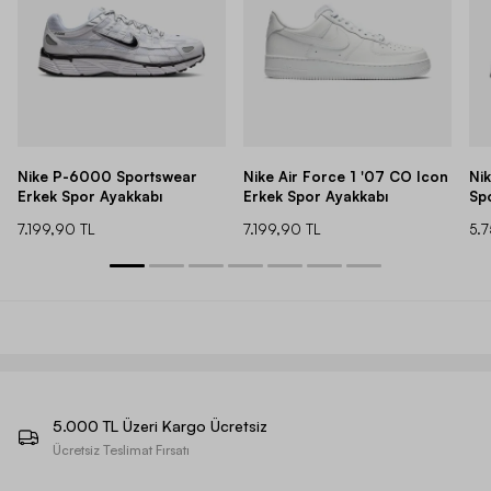
Nike P-6000 Sportswear
Nike Air Force 1 '07 CO Icon
Ni
Erkek Spor Ayakkabı
Erkek Spor Ayakkabı
Sp
7.199,90 TL
7.199,90 TL
5.
5.000 TL Üzeri Kargo Ücretsiz
Ücretsiz Teslimat Fırsatı