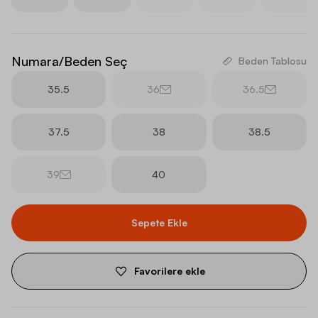
Numara/Beden Seç
Beden Tablosu
35.5
36
36.5
37.5
38
38.5
39
40
Sepete Ekle
Favorilere ekle