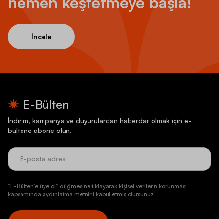
hemen keşfetmeye başla!
İncele
E-Bülten
İndirim, kampanya ve duyurulardan haberdar olmak için e-
bültene abone olun.
“E-Bülten’e üye ol” düğmesine tıklayarak kişisel verilerin korunması
kapsamında aydınlatma metnini kabul etmiş olursunuz.