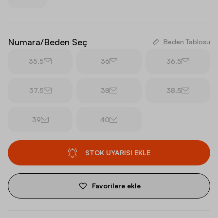
Numara/Beden Seç
Beden Tablosu
35.5
36
36.5
37.5
38
38.5
39
40
STOK UYARISI EKLE
Favorilere ekle