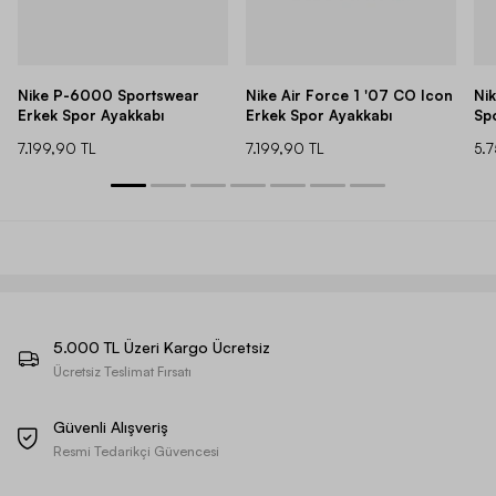
Nike P-6000 Sportswear
Nike Air Force 1 '07 CO Icon
Ni
Erkek Spor Ayakkabı
Erkek Spor Ayakkabı
Sp
7.199,90 TL
7.199,90 TL
5.
5.000 TL Üzeri Kargo Ücretsiz
Ücretsiz Teslimat Fırsatı
Güvenli Alışveriş
Resmi Tedarikçi Güvencesi