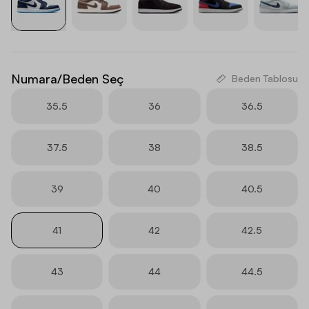
Numara/Beden Seç
Beden Tablosu
35.5
36
36.5
37.5
38
38.5
39
40
40.5
41
42
42.5
43
44
44.5