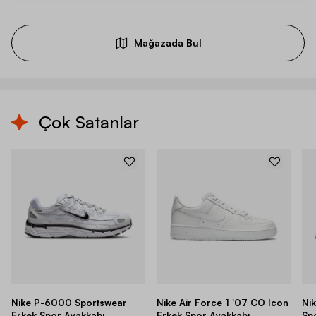
Mağazada Bul
Çok Satanlar
Nike P-6000 Sportswear
Nike Air Force 1 '07 CO Icon
Ni
Erkek Spor Ayakkabı
Erkek Spor Ayakkabı
Sp