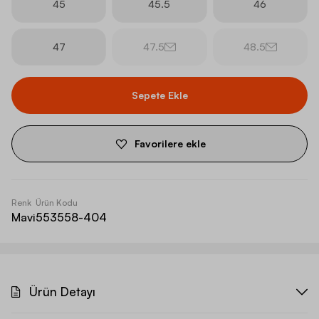
45
45.5
46
47
47.5
48.5
Sepete Ekle
Favorilere ekle
Renk
Ürün Kodu
Mavi
553558-404
Ürün Detayı