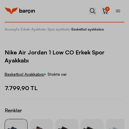
0
Anasayfa
-
Erkek
-
Ayakkabı
-
Spor ayakkabı
-
Basketbol ayakkabısı
Nike Ai
Nike Air Jordan 1 Low CO Erkek Spor
Ayakkabı
Basketbol Ayakkabısı
Stokta var
7.799,90 TL
Renkler