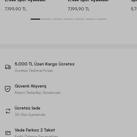
7.199,90 TL
7.199,90 TL
5.
5.000 TL Üzeri Kargo Ücretsiz
Ücretsiz Teslimat Fırsatı
Güvenli Alışveriş
Resmi Tedarikçi Güvencesi
Ücretsiz İade
30 Gün İçerisinde
Vade Farksız 2 Taksit
Farklı Ödeme Seçenekleri