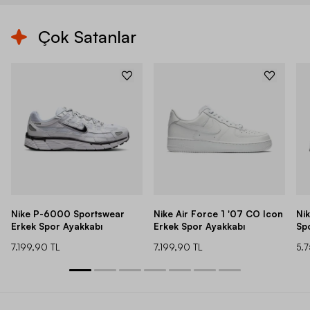
Çok Satanlar
Nike P-6000 Sportswear
Nike Air Force 1 '07 CO Icon
Ni
Erkek Spor Ayakkabı
Erkek Spor Ayakkabı
Sp
7.199,90 TL
7.199,90 TL
5.