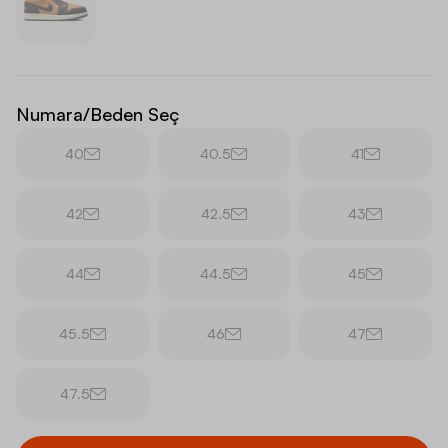
Numara/Beden Seç
40
40.5
41
42
42.5
43
44
44.5
45
45.5
46
47
47.5