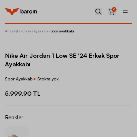
0
Anasayfa
-
Erkek
-
Ayakkabı
-
Spor ayakkabı
Nike Ai
Nike Air Jordan 1 Low SE '24 Erkek Spor
Ayakkabı
Spor Ayakkabı
Stokta yok
5.999,90 TL
Renkler