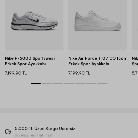
Nike P-6000 Sportswear
Nike Air Force 1 '07 CO Icon
Ni
Erkek Spor Ayakkabı
Erkek Spor Ayakkabı
Sp
7.199,90 TL
7.199,90 TL
5.
5.000 TL Üzeri Kargo Ücretsiz
Ücretsiz Teslimat Fırsatı