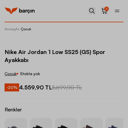
0
Anasayfa
-
Çocuk
Nike Ai
Nike Air Jordan 1 Low SS25 (GS) Spor
Ayakkabı
Çocuk
Stokta yok
4.559,90 TL
5.699,90 TL
-
20
%
Renkler