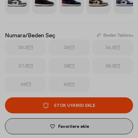
Numara/Beden Seç
Beden Tablosu
35.5
36
36.5
37.5
38
38.5
39
40
STOK UYARISI EKLE
Favorilere ekle