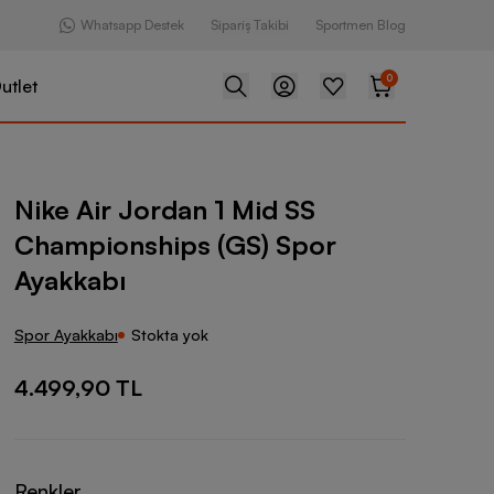
Whatsapp Destek
Sipariş Takibi
Sportmen Blog
0
utlet
dan 1 Mid SS Championships (GS) Spor Ayakkabı
Nike Air Jordan 1 Mid SS
Championships (GS) Spor
Ayakkabı
Spor Ayakkabı
Stokta yok
4.499,90 TL
Renkler