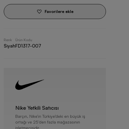
Favorilere ekle
Renk
Ürün Kodu
Siyah
FD1317-007
Nike Yetkili Satıcısı
Barçın, Nike’ın Türkiye’deki en büyük iş
ortağı ve 25’den fazla mağazasının
işletmecisidir.