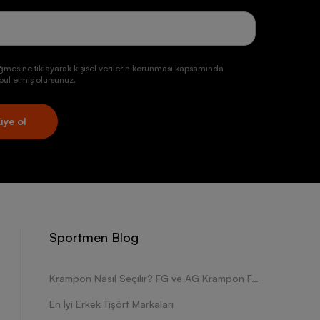
ğmesine tıklayarak kişisel verilerin korunması kapsamında
ul etmiş olursunuz.
üye ol
Sportmen Blog
Krampon Nasıl Seçilir? FG ve AG Krampon Farkları Nelerdir?
En İyi Erkek Tişört Markaları