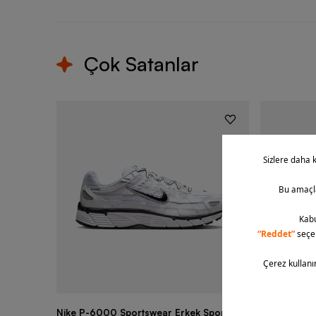
Çok Satanlar
Nike P-6000 Sportswear Erkek Spor
Nike Air Fo