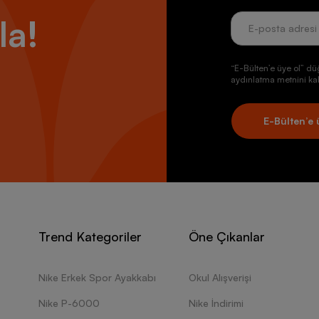
la!
“E-Bülten’e üye ol” dü
aydınlatma metnini kab
E-Bülten’e 
Trend Kategoriler
Öne Çıkanlar
Nike Erkek Spor Ayakkabı
Okul Alışverişi
Nike P-6000
Nike İndirimi