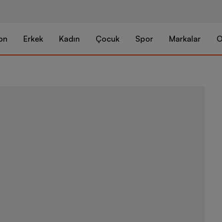
on
Erkek
Kadın
Çocuk
Spor
Markalar
O
Nike Air Jor