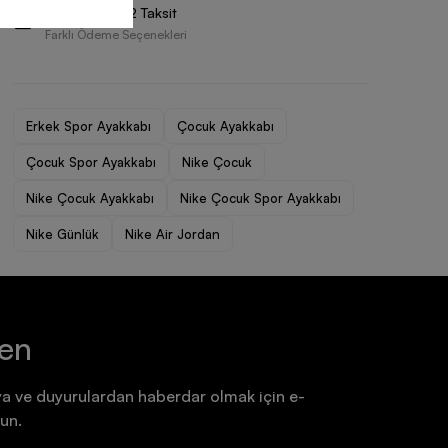
Vade Farksız 2 Taksit
Ayakkabı
Ayakkabı
Farklı Ödeme Seçenekleri
7.199,90 TL
7.199,90 TL
Erkek Spor Ayakkabı
Çocuk Ayakkabı
Çocuk Spor Ayakkabı
Nike Çocuk
Nike Çocuk Ayakkabı
Nike Çocuk Spor Ayakkabı
Nike Günlük
Nike Air Jordan
ten
a ve duyurulardan haberdar olmak için e-
un.