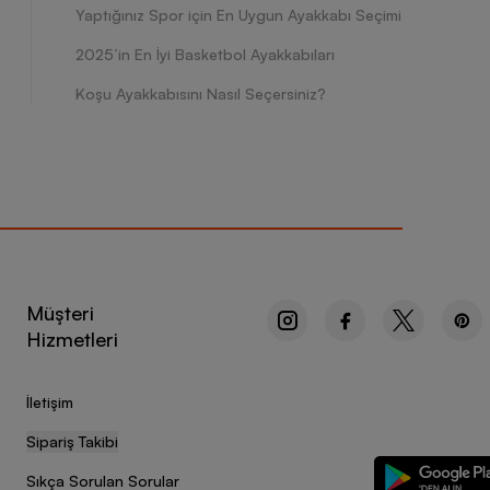
Yaptığınız Spor için En Uygun Ayakkabı Seçimi
2025’in En İyi Basketbol Ayakkabıları
Koşu Ayakkabısını Nasıl Seçersiniz?
Müşteri
Hizmetleri
İletişim
Sipariş Takibi
Sıkça Sorulan Sorular