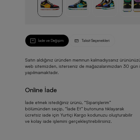
İade ve Değişim
Taksit Seçenekleri
Satın aldığınız üründen memnun kalmadıysanız ürününüzü ku
web sitemizden, isterseniz de mağazalarımızdan 30 gün için
yapılmamaktadır.
Online İade
İade etmek istediğiniz ürünü, “
Siparişlerim
”
bölümünden seçip, “
İade Et
” butonuna tıklayarak
ücretsiz iade için Yurtiçi Kargo kodunuzu oluşturabilir
ve kolay iade işlemini gerçekleştirebilirsiniz.