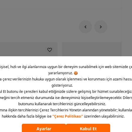
rce 1 '07 CO Icon Erkek Spor
Nike Dunk Low Retro Erkek Spor Aya