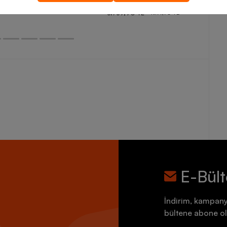
5.759,90 TL
7.199,90 TL
E-Bül
İndirim, kampany
bültene abone ol