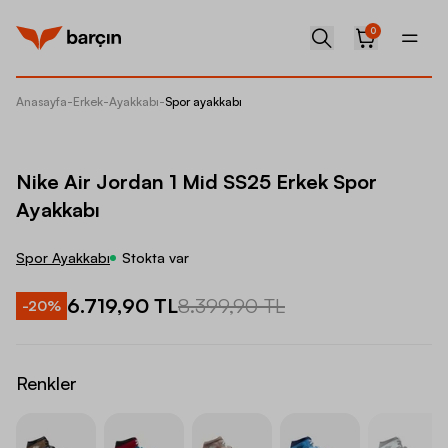
0
Anasayfa
-
Erkek
-
Ayakkabı
-
Spor ayakkabı
Nike Ai
Nike Air Jordan 1 Mid SS25 Erkek Spor
Ayakkabı
Spor Ayakkabı
Stokta var
6.719,90 TL
8.399,90 TL
-
20
%
Renkler