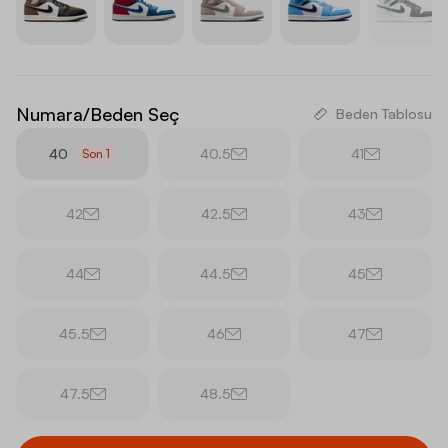
Numara/Beden Seç
Beden Tablosu
40
40.5
41
Son
1
42
42.5
43
44
44.5
45
45.5
46
47
47.5
48.5