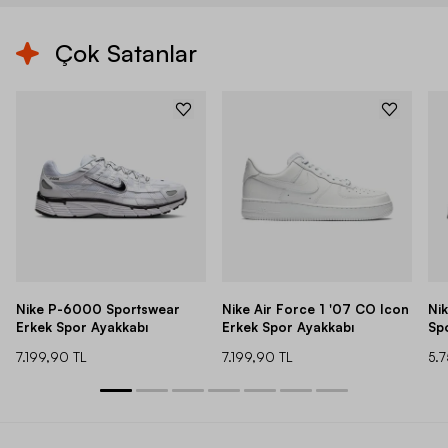
Çok Satanlar
Nike P-6000 Sportswear
Nike Air Force 1 '07 CO Icon
Ni
Erkek Spor Ayakkabı
Erkek Spor Ayakkabı
Sp
7.199,90 TL
7.199,90 TL
5.