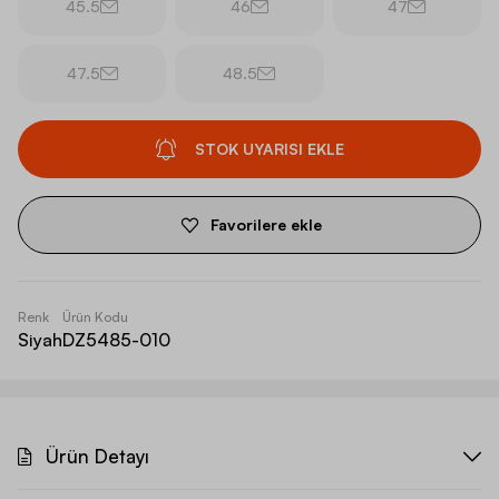
45.5
46
47
47.5
48.5
STOK UYARISI EKLE
Favorilere ekle
Renk
Ürün Kodu
Siyah
DZ5485-010
Ürün Detayı