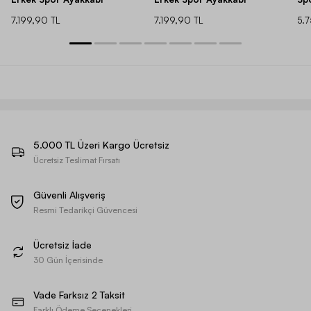
7.199,90 TL
7.199,90 TL
5.
5.000 TL Üzeri Kargo Ücretsiz
Ücretsiz Teslimat Fırsatı
Güvenli Alışveriş
Resmi Tedarikçi Güvencesi
Ücretsiz İade
30 Gün İçerisinde
Vade Farksız 2 Taksit
Farklı Ödeme Seçenekleri