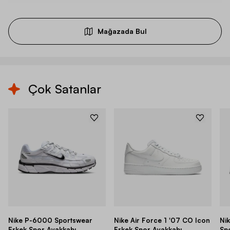
Mağazada Bul
Çok Satanlar
Nike P-6000 Sportswear
Nike Air Force 1 '07 CO Icon
Ni
Erkek Spor Ayakkabı
Erkek Spor Ayakkabı
Sp