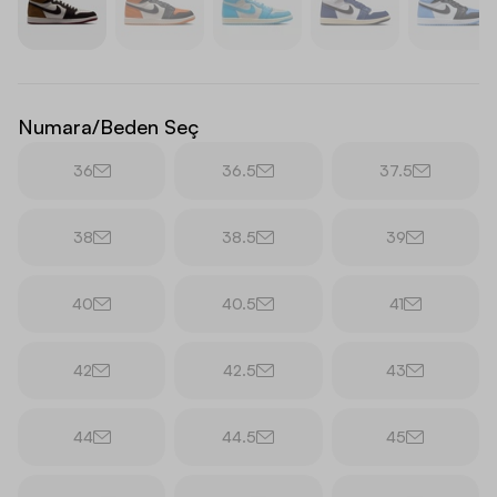
Numara/Beden Seç
36
36.5
37.5
38
38.5
39
40
40.5
41
42
42.5
43
44
44.5
45