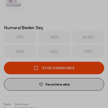
Numara/Beden Seç
21
22
23.5
25
26
27
STOK UYARISI EKLE
Favorilere ekle
Renk
Ürün Kodu