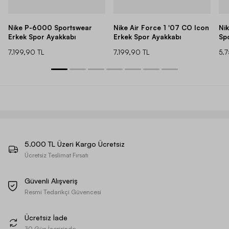
Nike P-6000 Sportswear
Nike Air Force 1 '07 CO Icon
Ni
Erkek Spor Ayakkabı
Erkek Spor Ayakkabı
Sp
7.199,90 TL
7.199,90 TL
5.
5.000 TL Üzeri Kargo Ücretsiz
Ücretsiz Teslimat Fırsatı
Güvenli Alışveriş
Resmi Tedarikçi Güvencesi
Ücretsiz İade
30 Gün İçerisinde