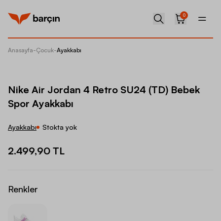
0
Anasayfa
-
Çocuk
-
Ayakkabı
Nike Ai
Nike Air Jordan 4 Retro SU24 (TD) Bebek
Spor Ayakkabı
Ayakkabı
Stokta yok
2.499,90 TL
Renkler