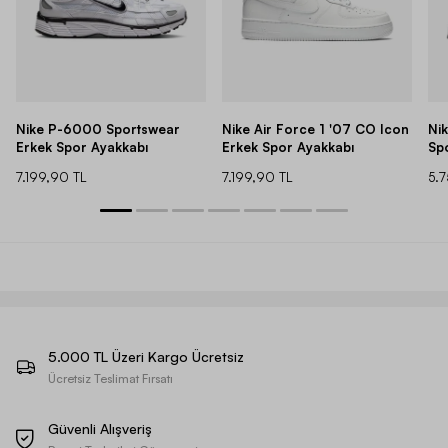
Nike P-6000 Sportswear
Nike Air Force 1 '07 CO Icon
Ni
Erkek Spor Ayakkabı
Erkek Spor Ayakkabı
Sp
7.199,90 TL
7.199,90 TL
5.
5.000 TL Üzeri Kargo Ücretsiz
Ücretsiz Teslimat Fırsatı
Güvenli Alışveriş