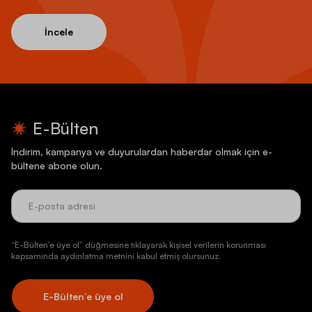
İncele
E-Bülten
İndirim, kampanya ve duyurulardan haberdar olmak için e-
bültene abone olun.
“E-Bülten’e üye ol” düğmesine tıklayarak kişisel verilerin korunması
kapsamında aydınlatma metnini kabul etmiş olursunuz.
E-Bülten’e üye ol