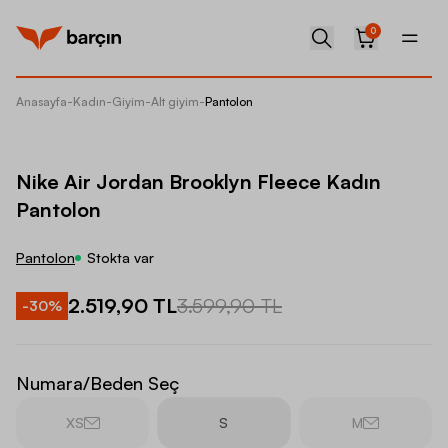
0
Anasayfa
-
Kadın
-
Giyim
-
Alt giyim
-
Pantolon
Nike Ai
Nike Air Jordan Brooklyn Fleece Kadın
Pantolon
Pantolon
Stokta var
2.519,90 TL
3.599,90 TL
-
30
%
Numara/Beden Seç
XS
S
M