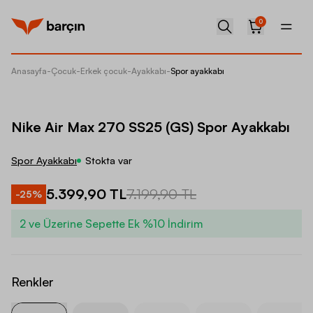
0
Anasayfa
-
Çocuk
-
Erkek çocuk
-
Ayakkabı
-
Spor ayakkabı
Nike Ai
Nike Air Max 270 SS25 (GS) Spor Ayakkabı
Spor Ayakkabı
Stokta var
5.399,90 TL
7.199,90 TL
-
25
%
2 ve Üzerine Sepette Ek %10 İndirim
Renkler