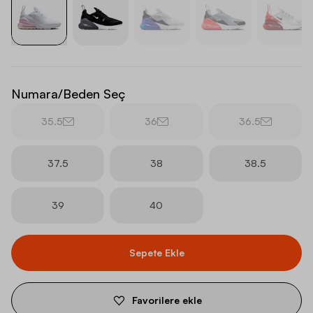
Numara/Beden Seç
35.5
36
36.5
37.5
38
38.5
39
40
Sepete Ekle
Favorilere ekle