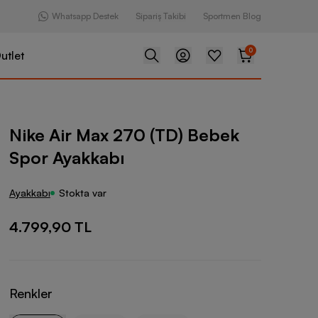
Whatsapp Destek
Sipariş Takibi
Sportmen Blog
0
utlet
 270 (TD) Bebek Spor Ayakkabı
Nike Air Max 270 (TD) Bebek
Spor Ayakkabı
Ayakkabı
Stokta var
4.799,90 TL
Renkler