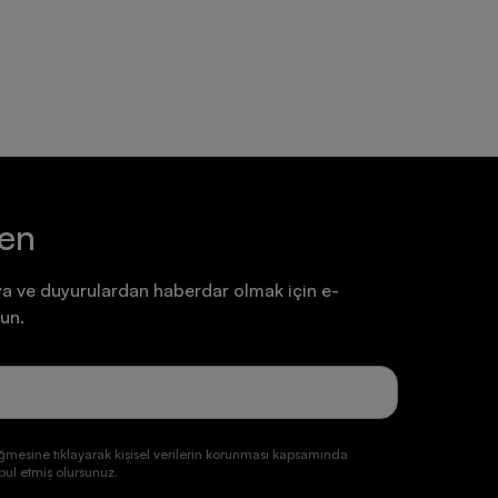
7.199,90 TL
7.199,90 TL
ten
a ve duyurulardan haberdar olmak için e-
un.
ğmesine tıklayarak kişisel verilerin korunması kapsamında
ul etmiş olursunuz.