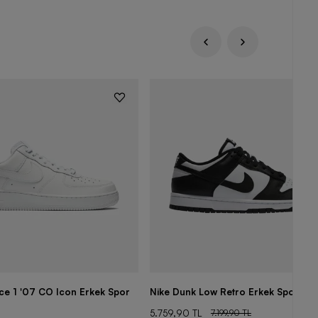
rce 1 '07 CO Icon Erkek Spor
Nike Dunk Low Retro Erkek Spor Aya
5.759,90 TL
7.199,90 TL