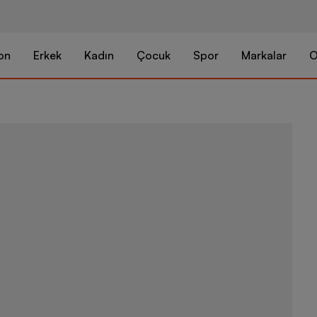
on
Erkek
Kadın
Çocuk
Spor
Markalar
O
Nike Air Max