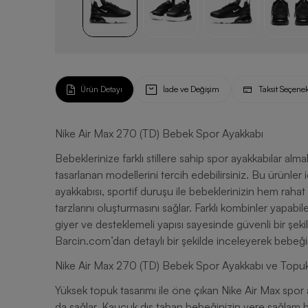
Ürün Detayı
İade ve Değişim
Taksit Seçenek
Nike Air Max 270 (TD) Bebek Spor Ayakkabı
Bebeklerinize farklı stillere sahip spor ayakkabılar alma
tasarlanan modellerini tercih edebilirsiniz. Bu ürünle
ayakkabısı, sportif duruşu ile bebeklerinizin hem raha
tarzlarını oluşturmasını sağlar. Farklı kombinler yapabi
giyer ve desteklemeli yapısı sayesinde güvenli bir şeki
Barcin.com’dan detaylı bir şekilde inceleyerek bebeğin
Nike Air Max 270 (TD) Bebek Spor Ayakkabı ve Topuk
Yüksek topuk tasarımı ile öne çıkan Nike Air Max spor a
da sağlar. Kauçuk dış taban bebeğinizin yere sağlam b