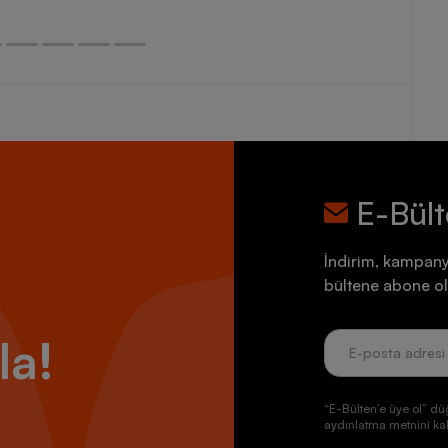
E-Bül
İndirim, kampany
bültene abone ol
la!
“E-Bülten’e üye ol” dü
aydınlatma metnini kab