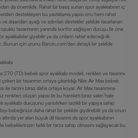
dan da önemlidir. Rahat bir basış sunan spor ayakkabının iç
 içeriden destekleyen bu yastıklama yapısı onu hem rahat
n ve dışarıdan ayağı ve adımları destekler şekilde tasarlanan
topuklu tasarımının yanında konfor sağlayan duruşu ile öne
r ayakkabılar giyebilir ya da onların rahat edeceği ilk
niz. Bunun için ürünü Barcin.com’dan detaylı bir şekilde
akkabı
x 270 (TD) bebek spor ayakkabı modeli, renkleri ve tasarımı
ilgi çeken bir tasarımın ortaya çıkarıldığı Nike Air Max bebek
ı ile tarzını biraz daha ortaya koyar. Air Max tasarımına
z renkten oluşan yapısı ile bu hareketi biraz sakin hale
klı ayakkabı duruşunu yansıtırken lastikli bir yapıya sahip
ıyı bebeğinize daha rahat bir şekilde giydirebilir ya da onun
 altında yer alan büyük dil tasarımı da spor ayakkabının
ile bebeklerinizin farklı bir tarza sahip olmasını sağlayacak bu