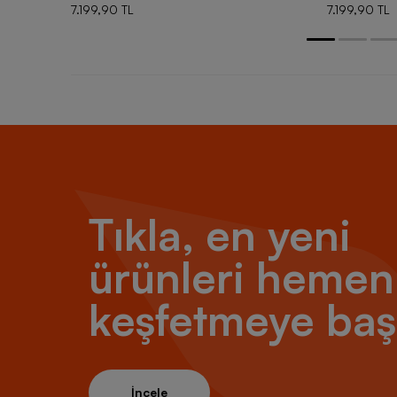
7.199,90 TL
7.199,90 TL
Tıkla, en yeni
ürünleri hemen
keşfetmeye baş
İncele