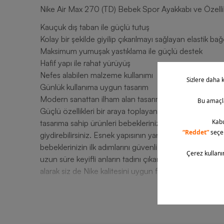
Nike Air Max 270 (TD) Bebek Spor Ayakkabı ve Özellik
Kauçuk dış taban ile güçlü tutuş
Kolay bir şekilde giyilip çıkarılmayı sağlayan elastik bağ
Maksimum yumuşak yastıklama ile güçlü destek
Hafif yapı ile rahat yürüyüş
Nefes alabilen malzeme kullanımı
Günlük kullanıma uygun tasarım
Modern sanattan ilham alan tasarım
Güçlü özellikleri bir araya toplayan Nike Air Max 270
tasarıma sahip ürünleri bebeklerinizle buluşturabilir, o
giydirebilirsiniz. Esnek yapısının yanında güçlü tutuş 
bebeklerinizin ilk adımlarını güvenli bir şekilde atmalar
uzun süre keyifli anların tadını çıkarabilir, gönülleri
alarak siz de Nike kalitesini uygun fiyatlı ve güvenilir şe
T