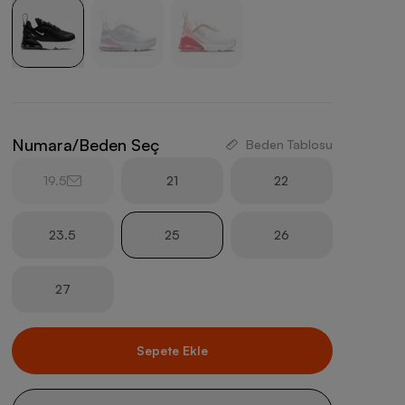
Numara/Beden Seç
Beden Tablosu
19.5
21
22
23.5
25
26
27
Sepete Ekle