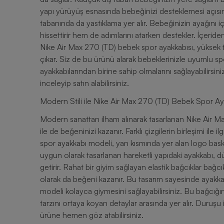
yapı yürüyüş esnasında bebeğinizi desteklemesi açısın
tabanında da yastıklama yer alır. Bebeğinizin ayağını
hissettirir hem de adımlarını atarken destekler. İçeride
Nike Air Max 270 (TD) bebek spor ayakkabısı, yüksek 
çıkar. Siz de bu ürünü alarak bebeklerinizle uyumlu spo
ayakkabılarından birine sahip olmalarını sağlayabilirsi
inceleyip satın alabilirsiniz.
Modern Stili ile Nike Air Max 270 (TD) Bebek Spor Ay
Modern sanattan ilham alınarak tasarlanan Nike Air Ma
ile de beğeninizi kazanır. Farklı çizgilerin birleşimi ile 
spor ayakkabı modeli, yan kısmında yer alan logo baskıs
uygun olarak tasarlanan hareketli yapıdaki ayakkabı, dü
getirir. Rahat bir giyim sağlayan elastik bağcıklar bağcı
olarak da beğeni kazanır. Bu tasarım sayesinde ayakkab
modeli kolayca giymesini sağlayabilirsiniz. Bu bağcığın
tarzını ortaya koyan detaylar arasında yer alır. Duruşu 
ürüne hemen göz atabilirsiniz.