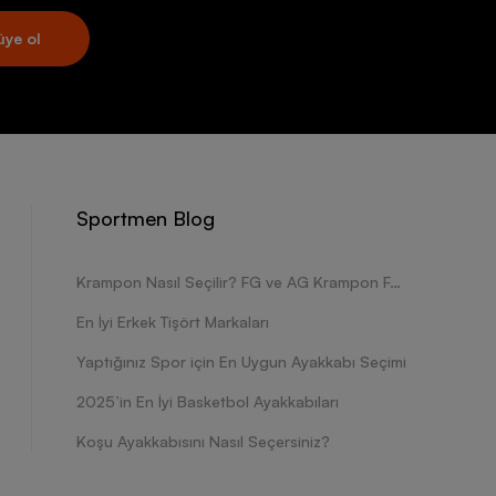
üye ol
Sportmen Blog
Krampon Nasıl Seçilir? FG ve AG Krampon Farkları Nelerdir?
En İyi Erkek Tişört Markaları
Yaptığınız Spor için En Uygun Ayakkabı Seçimi
2025’in En İyi Basketbol Ayakkabıları
Koşu Ayakkabısını Nasıl Seçersiniz?