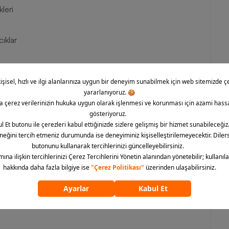
leri
cıklar
 (TD) bebek spor ayakkabısı ile modern sanattan ilham alan
nlara rahatlığın yanında şık duruşu olan ürünler de
sağlayan kauçuk tabanı ve yastıklama desteği ile
ını sağlayabilirsiniz. Severek giyecekleri bu ürün ile bebekler
nce koşup oynayabilirler. Bu ürünü Barcin.com üzerinden satın
kilde bebekleriniz ile buluşturabilirsiniz.
ümünü göster