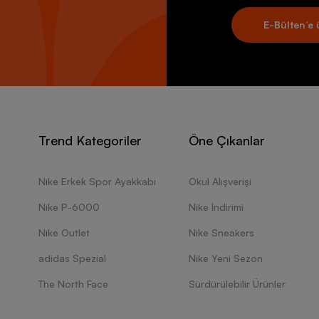
E-Bülten’e 
Trend Kategoriler
Öne Çıkanlar
Nike Erkek Spor Ayakkabı
Okul Alışverişi
Nike P-6000
Nike İndirimi
Nike Outlet
Nike Sneakers
adidas Spezial
Nike Yeni Sezon
The North Face
Sürdürülebilir Ürünler