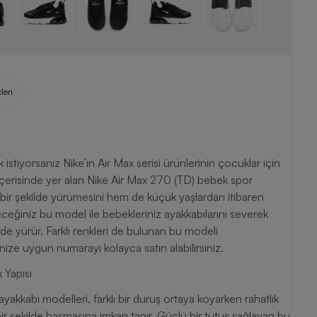
leri
k istiyorsanız Nike’ın Air Max serisi ürünlerinin çocuklar için
r içerisinde yer alan Nike Air Max 270 (TD) bebek spor
t bir şekilde yürümesini hem de küçük yaşlardan itibaren
leceğiniz bu model ile bebekleriniz ayakkabılarını severek
lde yürür. Farklı renkleri de bulunan bu modeli
ize uygun numarayı kolayca satın alabilirsiniz.
 Yapısı
yakkabı modelleri, farklı bir duruş ortaya koyarken rahatlık
ir şekilde basmasına imkan tanır. Güçlü bir tutuş sağlayan bu