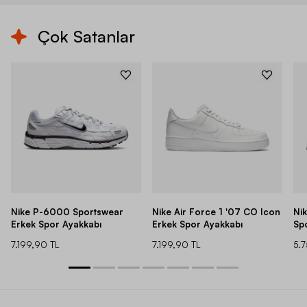
Çok Satanlar
Nike P-6000 Sportswear
Nike Air Force 1 '07 CO Icon
Ni
Erkek Spor Ayakkabı
Erkek Spor Ayakkabı
Sp
7.199,90 TL
7.199,90 TL
5.