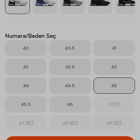
Numara/Beden Seç
40
40.5
41
42
42.5
43
44
44.5
45
45.5
46
47
47.5
48.5
49.5