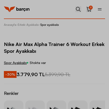
0
Anasayfa
-
Erkek
-
Ayakkabı
-
Spor ayakkabı
Nike Ai
Nike Air Max Alpha Trainer 6 Workout Erkek
Spor Ayakkabı
Spor Ayakkabı
Stokta var
3.779,90 TL
5.399,90 TL
-
30
%
Renkler