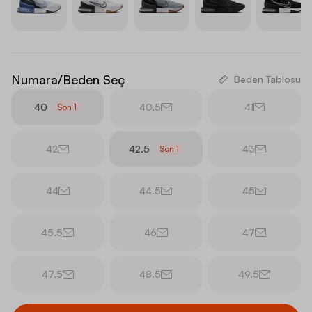
Numara/Beden Seç
Beden Tablosu
40
40.5
41
Son
1
42
42.5
43
Son
1
44
44.5
45
45.5
46
47
47.5
48.5
49.5