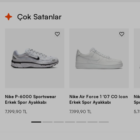
Çok Satanlar
Nike P-6000 Sportswear
Nike Air Force 1 '07 CO Icon
Ni
Erkek Spor Ayakkabı
Erkek Spor Ayakkabı
Sp
7.199,90 TL
7.199,90 TL
5.