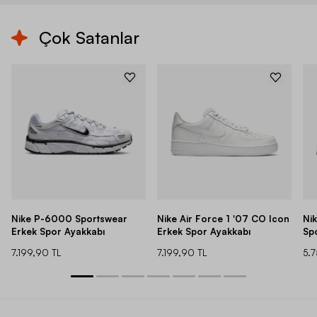
Çok Satanlar
Nike P-6000 Sportswear
Nike Air Force 1 '07 CO Icon
Ni
Erkek Spor Ayakkabı
Erkek Spor Ayakkabı
Sp
7.199,90 TL
7.199,90 TL
5.