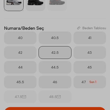
Numara/Beden Seç
Beden Tablosu
40
40.5
41
42
42.5
43
44
44.5
45
45.5
46
47
Son
1
47.5
48.5