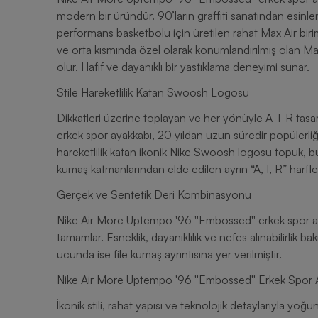
modern bir üründür. 90’ların graffiti sanatından esinlen
performans basketbolu için üretilen rahat Max Air biri
ve orta kısmında özel olarak konumlandırılmış olan Max
olur. Hafif ve dayanıklı bir yastıklama deneyimi sunar.
Stile Hareketlilik Katan Swoosh Logosu
Dikkatleri üzerine toplayan ve her yönüyle A-I-R tasa
erkek spor ayakkabı, 20 yıldan uzun süredir popülerli
hareketlilik katan ikonik Nike Swoosh logosu topuk, buru
kumaş katmanlarından elde edilen ayrın “A, I, R” harfler
Gerçek ve Sentetik Deri Kombinasyonu
Nike Air More Uptempo '96 ''Embossed'' erkek spor aya
tamamlar. Esneklik, dayanıklılık ve nefes alınabilirlik 
ucunda ise file kumaş ayrıntısına yer verilmiştir.
Nike Air More Uptempo '96 ''Embossed'' Erkek Spor A
İkonik stili, rahat yapısı ve teknolojik detaylarıyla 