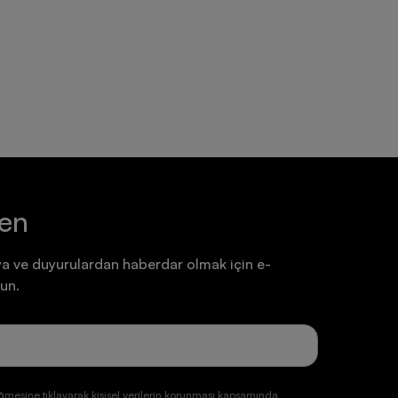
Ayakkabı
Ayakkabı
7.199,90 TL
7.199,90 TL
ten
a ve duyurulardan haberdar olmak için e-
un.
ğmesine tıklayarak kişisel verilerin korunması kapsamında