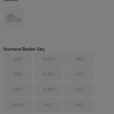
Numara/Beden Seç
40
40.5
41
42
42.5
43
44
44.5
45
45.5
46
47