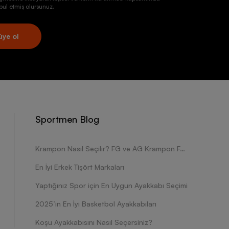
ul etmiş olursunuz.
üye ol
Sportmen Blog
Krampon Nasıl Seçilir? FG ve AG Krampon Farkları Nelerdir?
En İyi Erkek Tişört Markaları
Yaptığınız Spor için En Uygun Ayakkabı Seçimi
2025’in En İyi Basketbol Ayakkabıları
Koşu Ayakkabısını Nasıl Seçersiniz?