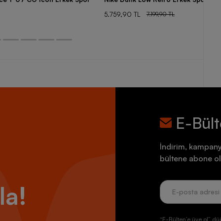
5.759,90 TL
7.199,90 TL
E-Bül
İndirim, kampany
bültene abone ol
la!
“E-Bülten’e üye ol” dü