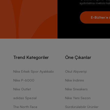
aydınlatma metnini kab
E-Bülten’e 
Trend Kategoriler
Öne Çıkanlar
Nike Erkek Spor Ayakkabı
Okul Alışverişi
Nike P-6000
Nike İndirimi
Nike Outlet
Nike Sneakers
adidas Spezial
Nike Yeni Sezon
The North Face
Sürdürülebilir Ürünler