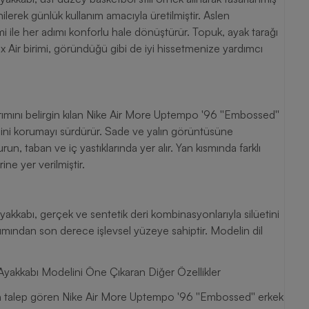
ilerek günlük kullanım amacıyla üretilmiştir. Aslen
mi ile her adımı konforlu hale dönüştürür. Topuk, ayak tarağı
 Air birimi, göründüğü gibi de iyi hissetmenize yardımcı
rımını belirgin kılan Nike Air More Uptempo '96 ''Embossed''
ğini korumayı sürdürür. Sade ve yalın görüntüsüne
n, taban ve iç yastıklarında yer alır. Yan kısmında farklı
ine yer verilmiştir.
kkabı, gerçek ve sentetik deri kombinasyonlarıyla silüetini
bakımından son derece işlevsel yüzeye sahiptir. Modelin dil
yakkabı Modelini Öne Çıkaran Diğer Özellikler
yoğun talep gören Nike Air More Uptempo '96 ''Embossed'' erkek