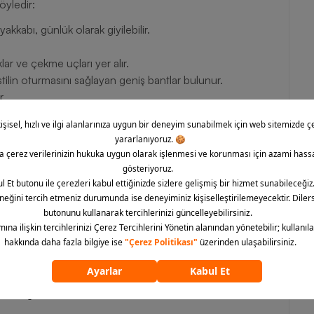
öyledir:
kabı, günlük olarak giyilebilir.
ar ve çekme uçları yer alır.
ilin oturmasını sağlayan geniş bantlar bulunur.
r.
n yapısıyla kombinlerinize eşlik eder.
e yer verilmiştir.
.
eden ödün vermeyen şık silüetleri ile her daim tercih edilir.
ünya genelinde büyük ilgi gören orijinal parçalara ev
çıkarak hedef kitlenin istek ve beklentileri doğrultusunda
spor alanlarında tercih edilebilecek çok sayıda ürün grubu
için tasarlanmış bir modele ulaşması son derece kolaydır. Siz
 giderebilir, Nike Air More Uptempo '96 ''Embossed'' erkek
neyimi gerçekleştirebilirsiniz.
ümünü göster