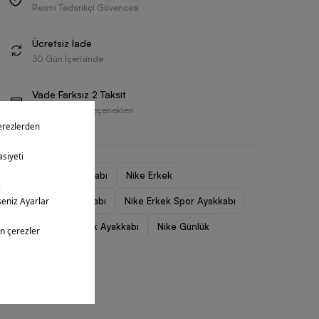
Resmi Tedarikçi Güvencesi
Ücretsiz İade
30 Gün İçerisinde
Vade Farksız 2 Taksit
Farklı Ödeme Seçenekleri
Erkek Spor Ayakkabı
Nike Erkek
Nike Erkek Ayakkabı
Nike Erkek Spor Ayakkabı
Nike Erkek Günlük Ayakkabı
Nike Günlük
Nike Outlet