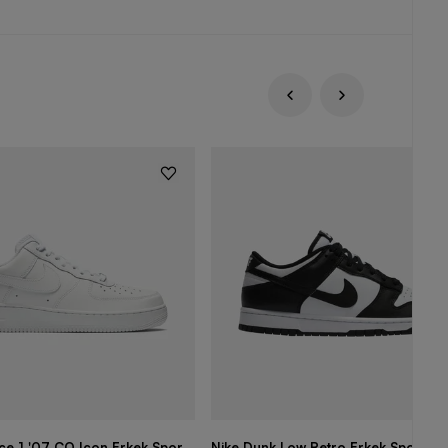
rce 1 '07 CO Icon Erkek Spor
Nike Dunk Low Retro Erkek Spor Aya