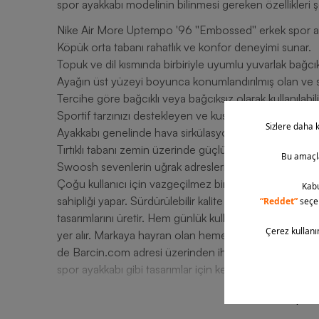
spor ayakkabı modelinin bilinmesi gereken özellikleri ş
Nike Air More Uptempo '96 ''Embossed'' erkek spor ayak
Köpük orta tabanı rahatlık ve konfor deneyimi sunar.
Topuk ve dil kısmında birbiriyle uyumlu yuvarlak bağcıkl
Ayağın üst yüzeyi boyunca konumlandırılmış olan ve st
Tercihe göre bağcıklı veya bağcıksız olarak kullanılabili
Sportif tarzınızı destekleyen ve kusursuz uyum göstere
Ayakkabı genelinde hava sirkülasyonu oluşturan delikler
Tırtıklı tabanı zemin üzerinde güçlü tutuş gerçekleştirir
Swoosh sevenlerin uğrak adreslerinden olan Nike, kalit
Çoğu kullanıcı için vazgeçilmez bir marka olan Nike, d
sahipliği yapar. Sürdürülebilir kalite anlayışından yola 
tasarımlarını üretir. Hem günlük kullanımlarda hem de 
yer alır. Markaya hayran olan hemen herkesin kendisi 
de Barcin.com adresi üzerinden ihtiyaçlarınızı anında
spor ayakkabı gibi tasarımlar için keyifli bir alışveriş de
T