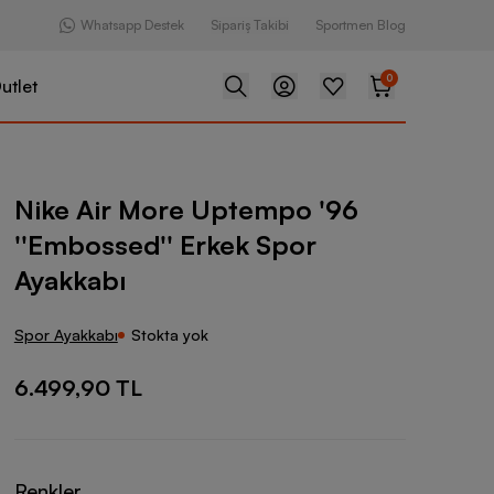
Whatsapp Destek
Sipariş Takibi
Sportmen Blog
0
utlet
e Uptempo '96 ''Embossed'' Erkek Spor Ayakkabı
Nike Air More Uptempo '96
''Embossed'' Erkek Spor
Ayakkabı
Spor Ayakkabı
Stokta yok
6.499,90 TL
Renkler