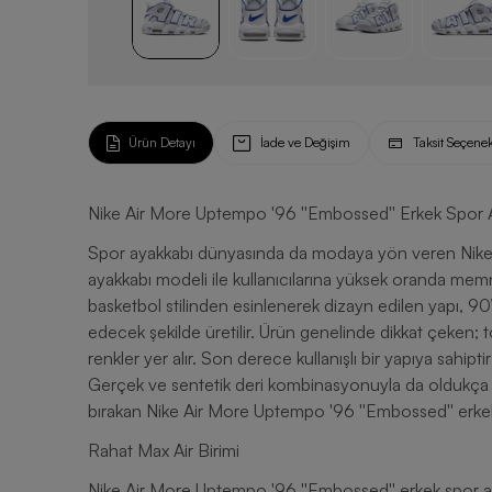
Ürün Detayı
İade ve Değişim
Taksit Seçenek
Nike Air More Uptempo '96 ''Embossed'' Erkek Spor 
Spor ayakkabı dünyasında da modaya yön veren Nike,
ayakkabı modeli ile kullanıcılarına yüksek oranda mem
basketbol stilinden esinlenerek dizayn edilen yapı, 90’
edecek şekilde üretilir. Ürün genelinde dikkat çeken; t
renkler yer alır. Son derece kullanışlı bir yapıya sahipt
Gerçek ve sentetik deri kombinasyonuyla da oldukça day
bırakan Nike Air More Uptempo '96 ''Embossed'' erkek s
Rahat Max Air Birimi
Nike Air More Uptempo '96 ''Embossed'' erkek spor aya