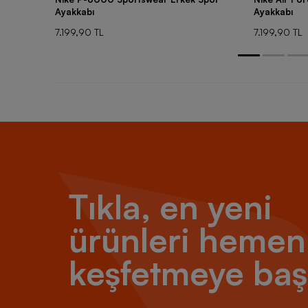
Ayakkabı
Ayakkabı
7.199,90 TL
7.199,90 TL
Tıkla, en yeni
ürünleri hemen
keşfetmeye baş