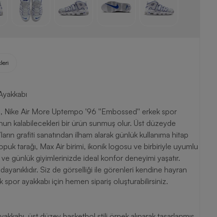
leri
Ayakkabı
 Nike Air More Uptempo '96 ''Embossed'' erkek spor
nun kalabilecekleri bir ürün sunmuş olur. Üst düzeyde
ların grafiti sanatından ilham alarak günlük kullanıma hitap
opuk tarağı, Max Air birimi, ikonik logosu ve birbiriyle uyumlu
ir ve günlük giyimlerinizde ideal konfor deneyimi yaşatır.
anıklıdır. Siz de görselliği ile görenleri kendine hayran
por ayakkabı için hemen sipariş oluşturabilirsiniz.
kkabı, üst düzey basketbol stili örnek alınarak tasarlanmış