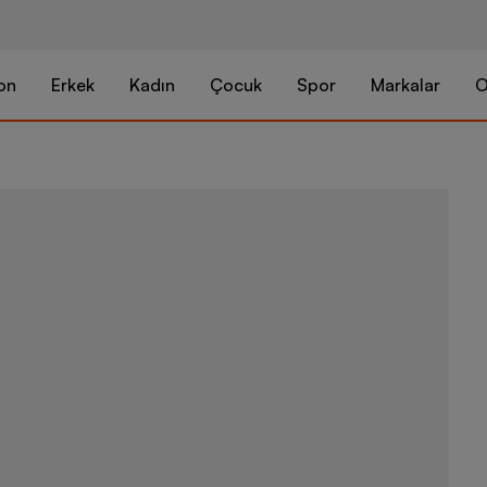
on
Erkek
Kadın
Çocuk
Spor
Markalar
O
Nike Air Mor