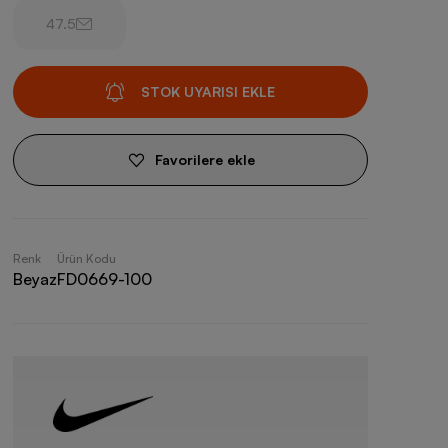
47.5
STOK UYARISI EKLE
Favorilere ekle
Renk
Ürün Kodu
Beyaz
FD0669-100