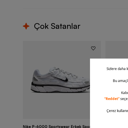
Çok Satanlar
Nike P-6000 Sportswear Erkek Spor
Nike Air Fo