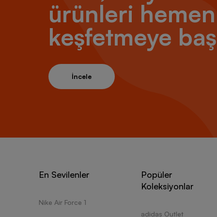
ürünleri hemen
keşfetmeye baş
İncele
En Sevilenler
Popüler
Koleksiyonlar
Nike Air Force 1
adidas Outlet