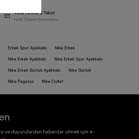
Ayakkabı
Ayakkabı
Vade Farksız 2 Taksit
7.199,90 TL
7.199,90 TL
Farklı Ödeme Seçenekleri
Erkek Spor Ayakkabı
Nike Erkek
Nike Erkek Ayakkabı
Nike Erkek Spor Ayakkabı
Nike Erkek Günlük Ayakkabı
Nike Günlük
Nike Pegasus
Nike Outlet
ten
a ve duyurulardan haberdar olmak için e-