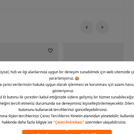
rce 1 '07 CO Icon Erkek Spor
Nike Dunk Low Retro Erkek Spor Aya