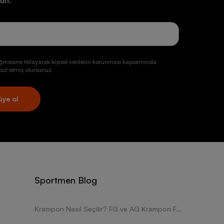
un.
ğmesine tıklayarak kişisel verilerin korunması kapsamında
ul etmiş olursunuz.
üye ol
Sportmen Blog
Krampon Nasıl Seçilir? FG ve AG Krampon Farkları Nelerdir?