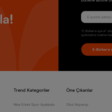
bültene abone ol
la!
“E-Bülten’e üye ol” dü
aydınlatma metnini kab
E-Bülten’e 
Trend Kategoriler
Öne Çıkanlar
Nike Erkek Spor Ayakkabı
Okul Alışverişi