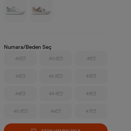
Numara/Beden Seç
40
40.5
41
42
42.5
43
44
44.5
45
45.5
46
47
STOK UYARISI EKLE