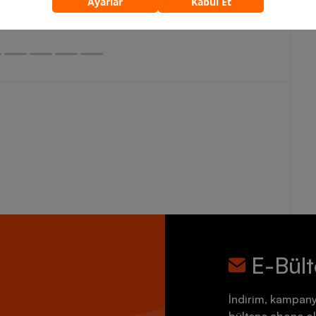
5.759,90 TL
7.199,90 TL
E-Bül
İndirim, kampany