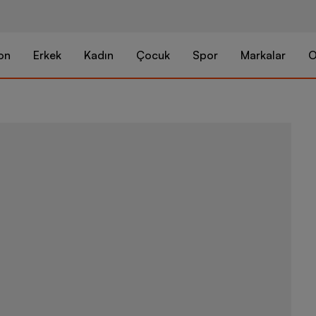
on
Erkek
Kadın
Çocuk
Spor
Markalar
O
Nike Air Peg