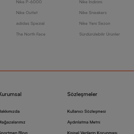
Nike P-6000
Nike İndirimi
Nike Outlet
Nike Sneakers
adidas Spezial
Nike Yeni Sezon
The North Face
Sürdürülebilir Ürünler
Kurumsal
Sözleşmeler
Hakkımızda
Kullanıcı Sözleşmesi
Mağazalarımız
Aydınlatma Metni
Sportmen Blog
Kişisel Verilerin Korunması