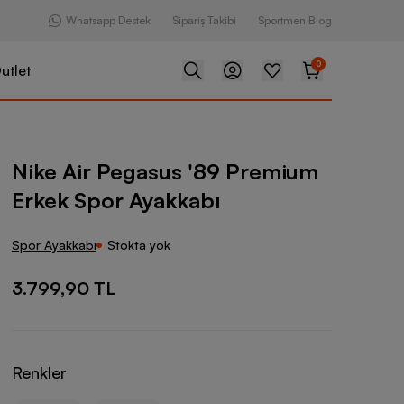
Whatsapp Destek
Sipariş Takibi
Sportmen Blog
0
utlet
asus '89 Premium Erkek Spor Ayakkabı
Nike Air Pegasus '89 Premium
Erkek Spor Ayakkabı
Spor Ayakkabı
Stokta yok
3.799,90 TL
Renkler