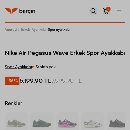
0
Anasayfa
-
Erkek
-
Ayakkabı
-
Spor ayakkabı
Nike Ai
Nike Air Pegasus Wave Erkek Spor Ayakkabı
Spor Ayakkabı
Stokta yok
5.199,90 TL
7.999,90 TL
-
35
%
Renkler