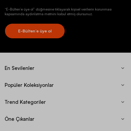
“E-Bülten’e üye ol” düğmesine tıklayarak kişisel verilerin korunması
kapsamında aydınlatma metnini kabul etmiş olursunuz.
E-Bülten’e üye ol
En Sevilenler
Popüler Koleksiyonlar
Trend Kategoriler
Öne Çıkanlar