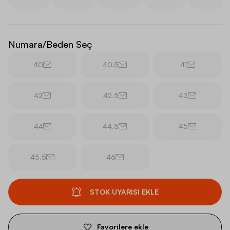
Numara/Beden Seç
40
40.5
41
42
42.5
43
44
44.5
45
45.5
46
STOK UYARISI EKLE
Favorilere ekle