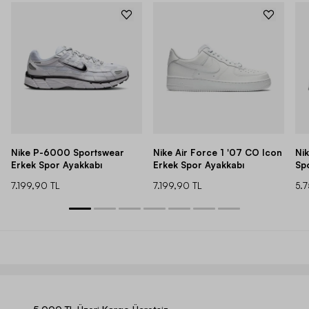
Nike P-6000 Sportswear
Nike Air Force 1 '07 CO Icon
Ni
Erkek Spor Ayakkabı
Erkek Spor Ayakkabı
Sp
7.199,90 TL
7.199,90 TL
5.