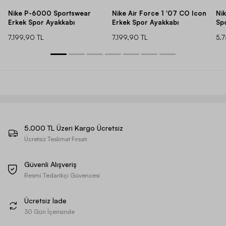
Nike P-6000 Sportswear
Nike Air Force 1 '07 CO Icon
Ni
Erkek Spor Ayakkabı
Erkek Spor Ayakkabı
Sp
7.199,90 TL
7.199,90 TL
5.
5.000 TL Üzeri Kargo Ücretsiz
Ücretsiz Teslimat Fırsatı
Güvenli Alışveriş
Resmi Tedarikçi Güvencesi
Ücretsiz İade
30 Gün İçerisinde