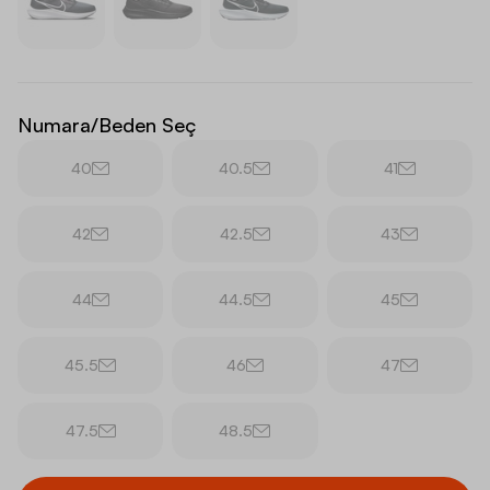
Numara/Beden Seç
40
40.5
41
42
42.5
43
44
44.5
45
45.5
46
47
47.5
48.5