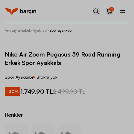
0
Anasayfa
-
Erkek
-
Ayakkabı
-
Spor ayakkabı
Nike Ai
Nike Air Zoom Pegasus 39 Road Running
Erkek Spor Ayakkabı
Spor Ayakkabı
Stokta yok
1.749,90 TL
2.499,90 TL
-
30
%
Renkler