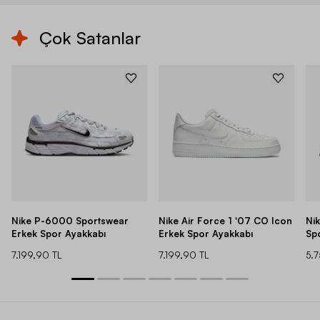
Çok Satanlar
Nike P-6000 Sportswear
Nike Air Force 1 '07 CO Icon
Ni
Erkek Spor Ayakkabı
Erkek Spor Ayakkabı
Sp
7.199,90 TL
7.199,90 TL
5.