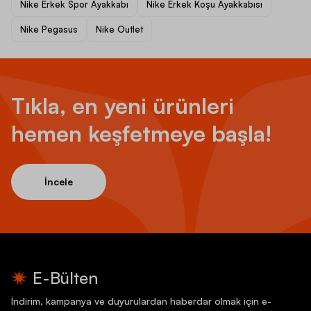
Nike Erkek Spor Ayakkabı
Nike Erkek Koşu Ayakkabısı
Nike Pegasus
Nike Outlet
Tıkla, en yeni ürünleri
hemen keşfetmeye başla!
İncele
E-Bülten
İndirim, kampanya ve duyurulardan haberdar olmak için e-