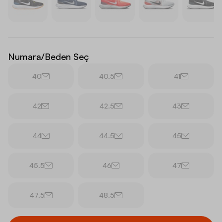
Numara/Beden Seç
40
40.5
41
42
42.5
43
44
44.5
45
45.5
46
47
47.5
48.5