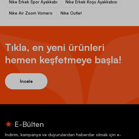
Nike Erkek Spor Ayakkabı
Nike Erkek Koşu Ayakkabısı
Nike Air Zoom Vomero
Nike Outlet
Tıkla, en yeni ürünleri
hemen keşfetmeye başla!
İncele
E-Bülten
İndirim, kampanya ve duyurulardan haberdar olmak için e-