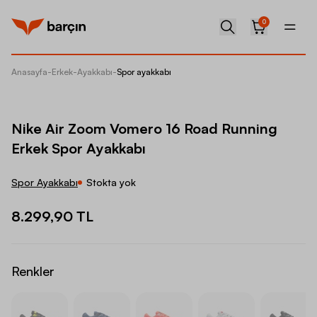
0
Anasayfa
-
Erkek
-
Ayakkabı
-
Spor ayakkabı
Nike Ai
Nike Air Zoom Vomero 16 Road Running
Erkek Spor Ayakkabı
Spor Ayakkabı
Stokta yok
8.299,90 TL
Renkler