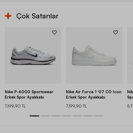
Çok Satanlar
Nike P-6000 Sportswear
Nike Air Force 1 '07 CO Icon
Ni
Erkek Spor Ayakkabı
Erkek Spor Ayakkabı
Sp
7.199,90 TL
7.199,90 TL
5.