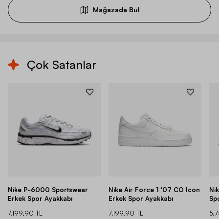
Mağazada Bul
Çok Satanlar
Nike P-6000 Sportswear
Nike Air Force 1 '07 CO Icon
Ni
Erkek Spor Ayakkabı
Erkek Spor Ayakkabı
Sp
7.199,90 TL
7.199,90 TL
5.