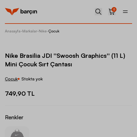
0
Anasayfa
-
Markalar
-
Nike
-
Çocuk
Nike Bra
Nike Brasilia JDI ''Swoosh Graphics'' (11 L)
Mini Çocuk Sırt Çantası
Çocuk
Stokta yok
749,90 TL
Renkler