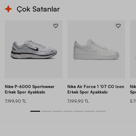
Çok Satanlar
Nike P-6000 Sportswear
Nike Air Force 1 '07 CO Icon
Ni
Erkek Spor Ayakkabı
Erkek Spor Ayakkabı
Sp
7.199,90 TL
7.199,90 TL
5.