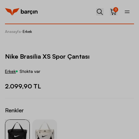
0
Anasayfa
-
Erkek
Nike Br
Nike Brasilia XS Spor Çantası
Erkek
Stokta var
2.099,90 TL
Renkler