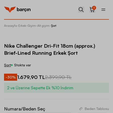
0
Anasayfa
-
Erkek
-
Giyim
-
Alt giyim
-
Şort
Nike Ch
Nike Challenger Dri-Fit 18cm (approx.)
Brief-Lined Running Erkek Şort
Şort
Stokta var
1.679,90 TL
2.399,90 TL
-
30
%
2 ve Üzerine Sepette Ek %10 İndirim
Numara/Beden Seç
Beden Tablosu