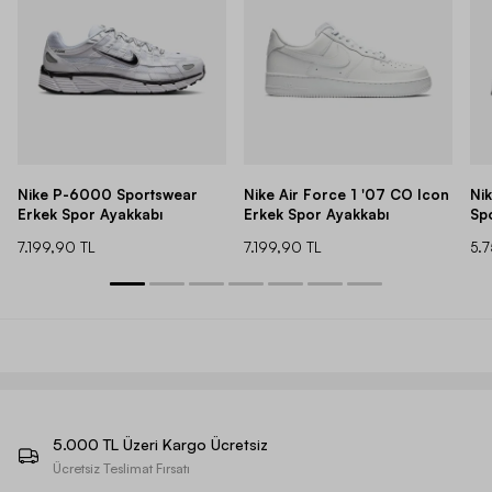
Nike P-6000 Sportswear
Nike Air Force 1 '07 CO Icon
Ni
Erkek Spor Ayakkabı
Erkek Spor Ayakkabı
Sp
7.199,90 TL
7.199,90 TL
5.
5.000 TL Üzeri Kargo Ücretsiz
Ücretsiz Teslimat Fırsatı