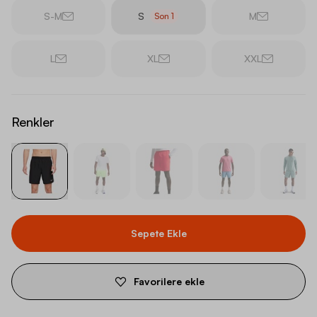
S-M
S
M
Son
1
L
XL
XXL
Renkler
Sepete Ekle
Favorilere ekle