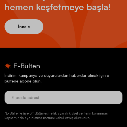
hemen keşfetmeye başla!
İncele
E-Bülten
İndirim, kampanya ve duyurulardan haberdar olmak için e-
bültene abone olun.
“E-Bülten’e üye ol” düğmesine tıklayarak kişisel verilerin korunması
kapsamında aydınlatma metnini kabul etmiş olursunuz.