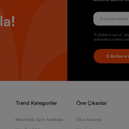
la!
“E-Bülten’e üye ol” dü
aydınlatma metnini kab
E-Bülten’e 
Trend Kategoriler
Öne Çıkanlar
Nike Erkek Spor Ayakkabı
Okul Alışverişi