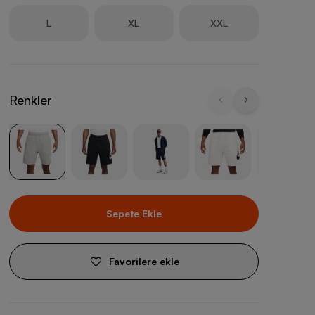
L
XL
XXL
Renkler
Sepete Ekle
Favorilere ekle