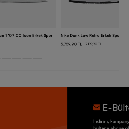
rce 1 '07 CO Icon Erkek Spor
Nike Dunk Low Retro Erkek Spor Aya
5.759,90 TL
7.199,90 TL
E-Bül
İndirim, kampany
bültene abone ol