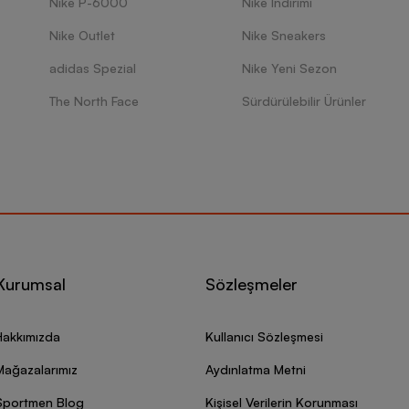
Nike P-6000
Nike İndirimi
Nike Outlet
Nike Sneakers
adidas Spezial
Nike Yeni Sezon
The North Face
Sürdürülebilir Ürünler
Kurumsal
Sözleşmeler
Hakkımızda
Kullanıcı Sözleşmesi
Mağazalarımız
Aydınlatma Metni
Sportmen Blog
Kişisel Verilerin Korunması