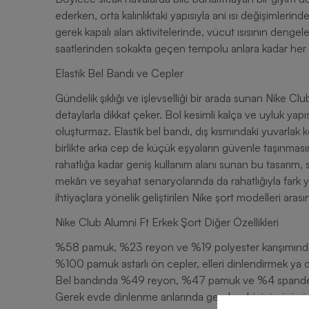
ederken, orta kalınlıktaki yapısıyla ani ısı değişimleri
gerek kapalı alan aktivitelerinde, vücut ısısının denge
saatlerinden sokakta geçen tempolu anlara kadar her 
Elastik Bel Bandı ve Cepler
Gündelik şıklığı ve işlevselliği bir arada sunan Nike Cl
detaylarla dikkat çeker. Bol kesimli kalça ve uyluk yap
oluşturmaz. Elastik bel bandı, dış kısmındaki yuvarlak k
birlikte arka cep de küçük eşyaların güvenle taşınmas
rahatlığa kadar geniş kullanım alanı sunan bu tasarım, s
mekân ve seyahat senaryolarında da rahatlığıyla fark ya
ihtiyaçlara yönelik geliştirilen Nike şort modelleri arasın
Nike Club Alumni Ft Erkek Şort Diğer Özellikleri
%58 pamuk, %23 reyon ve %19 polyester karışımından
%100 pamuk astarlı ön cepler, elleri dinlendirmek ya da
Bel bandında %49 reyon, %47 pamuk ve %4 spandeks içe
Gerek evde dinlenme anlarında gerek şehir içi yürüyüşl