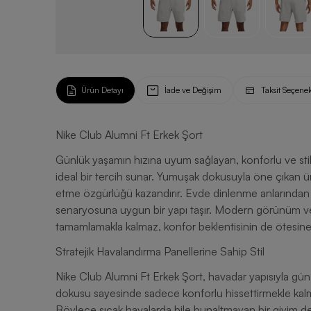
Ürün Detayı
İade ve Değişim
Taksit Seçenek
Nike Club Alumni Ft Erkek Şort
Günlük yaşamın hızına uyum sağlayan, konforlu ve stil 
ideal bir tercih sunar. Yumuşak dokusuyla öne çıkan
etme özgürlüğü kazandırır. Evde dinlenme anlarından s
senaryosuna uygun bir yapı taşır. Modern görünüm ve 
tamamlamakla kalmaz, konfor beklentisinin de ötesine
Stratejik Havalandırma Panellerine Sahip Stil
Nike Club Alumni Ft Erkek Şort, havadar yapısıyla gün 
dokusu sayesinde sadece konforlu hissettirmekle ka
Böylece sıcak havalarda bile bunaltmayan bir giyim de