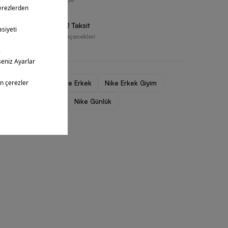
Vade Farksız 2 Taksit
Farklı Ödeme Seçenekleri
Erkek Şort
Nike Erkek
Nike Erkek Giyim
Nike Erkek Şort
Nike Günlük