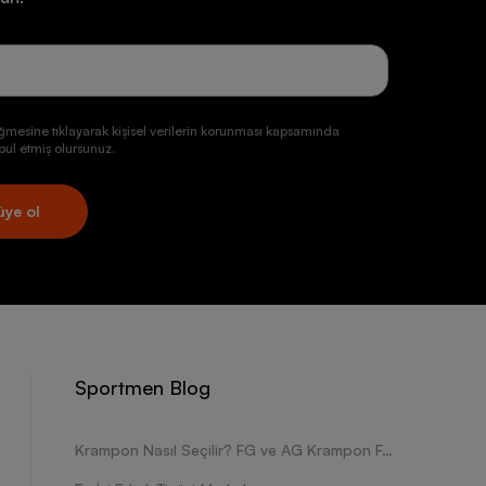
ğmesine tıklayarak kişisel verilerin korunması kapsamında
ul etmiş olursunuz.
üye ol
Sportmen Blog
Krampon Nasıl Seçilir? FG ve AG Krampon Farkları Nelerdir?