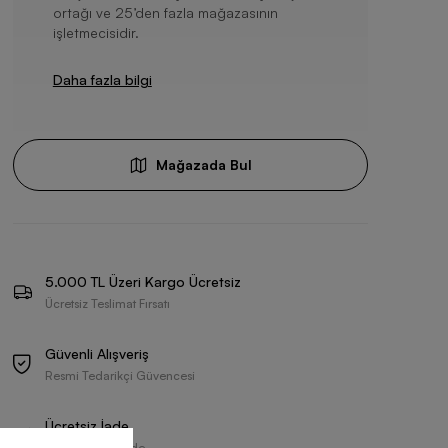
ortağı ve 25’den fazla mağazasının
işletmecisidir.
Daha fazla bilgi
Mağazada Bul
5.000 TL Üzeri Kargo Ücretsiz
Ücretsiz Teslimat Fırsatı
Güvenli Alışveriş
Resmi Tedarikçi Güvencesi
Ücretsiz İade
30 Gün İçerisinde