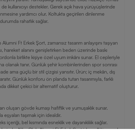
nde de kullanıcıyı destekler. Gerek açık hava yürüyüşlerinde
lenmesine yardımcı olur. Koltukta geçirilen dinlenme
durumda rahatlık sağlar.
ub Alumni Ft Erkek Şort, zamansız tasarım anlayışını taşıyan
ısı, hareket alanını genişletirken beden üzerinde baskı
ordonla birlikte kişiye özel uyum imkânı sunar. El cepleriyle
ına olanak tanır. Günlük şehir kombinlerinden spor sonrası
ade ama güçlü bir stil çizgisi yansıtır. Ürün; iç mekân, dış
ratır. Günlük konforu ön planda tutan tasarımıyla, farklı
da dikkat çekici bir alternatif oluşturur.
 oluşan gövde kumaşı hafiflik ve yumuşaklık sunar.
 eşyaları taşımak için idealdir.
riği, bel kısmında esneklik ve dayanıklılık sağlar.
erinde, Nike Club Alumni Ft Erkek Şort işlevselliği ve sade