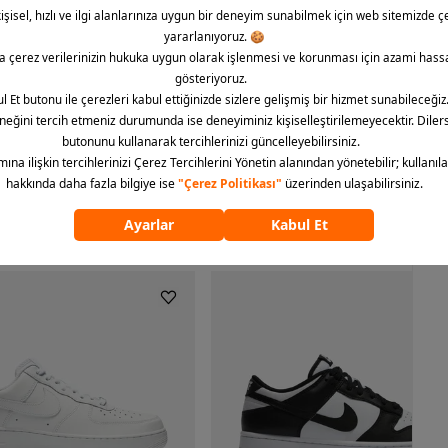
ayanıklı kumaş bileşimi sayesinde günün her saatinde
ke Club Alumni Ft Erkek Şort’a ulaşabilir, stilinizi konforla
luşturarak bu rahatlığı deneyimleyebilirsiniz.
ümünü göster