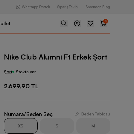
Whatsapp Destek
Sipariş Takibi
Sportmen Blog
0
utlet
mni Ft Erkek Şort
Nike Club Alumni Ft Erkek Şort
Şort
Stokta var
2.699,90 TL
Numara/Beden Seç
Beden Tablosu
XS
S
M