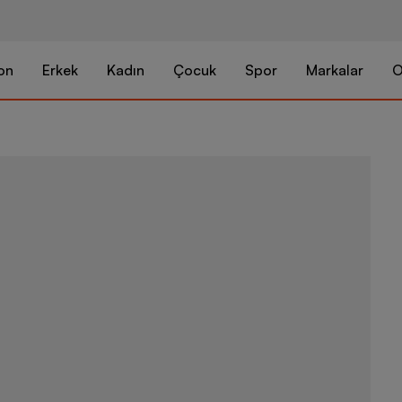
on
Erkek
Kadın
Çocuk
Spor
Markalar
O
Nike Club Alu