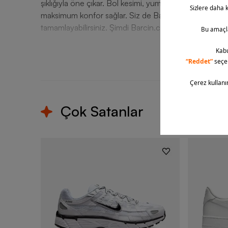
şıklığıyla öne çıkar. Bol kesimi, yumuşak dokusu ve d
maksimum konfor sağlar. Siz de Barcin.com üzerinden Ni
tamamlayabilirsiniz. Şimdi Barcin.com’dan siparişinizi o
T
Çok Satanlar