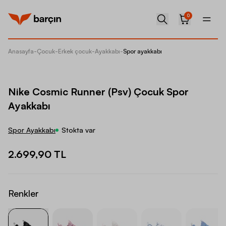
0
Anasayfa
-
Çocuk
-
Erkek çocuk
-
Ayakkabı
-
Spor ayakkabı
Nike Co
Nike Cosmic Runner (Psv) Çocuk Spor
Ayakkabı
Spor Ayakkabı
Stokta var
2.699,90 TL
Renkler