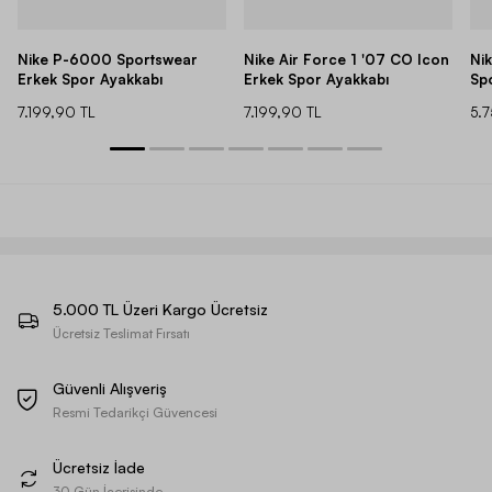
Nike P-6000 Sportswear
Nike Air Force 1 '07 CO Icon
Ni
Erkek Spor Ayakkabı
Erkek Spor Ayakkabı
Sp
7.199,90 TL
7.199,90 TL
5.
5.000 TL Üzeri Kargo Ücretsiz
Ücretsiz Teslimat Fırsatı
Güvenli Alışveriş
Resmi Tedarikçi Güvencesi
Ücretsiz İade
30 Gün İçerisinde