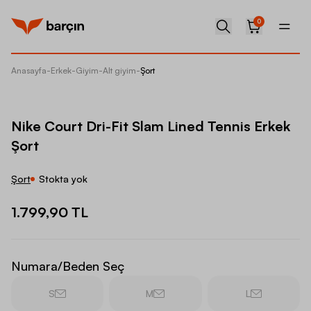
0
Anasayfa
-
Erkek
-
Giyim
-
Alt giyim
-
Şort
Nike Co
Nike Court Dri-Fit Slam Lined Tennis Erkek
Şort
Şort
Stokta yok
1.799,90 TL
Numara/Beden Seç
S
M
L