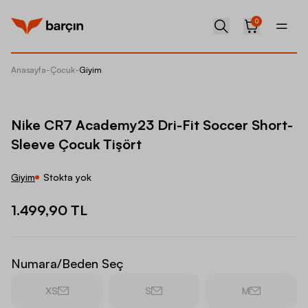
0
Anasayfa
-
Çocuk
-
Giyim
Nike CR
Nike CR7 Academy23 Dri-Fit Soccer Short-
Sleeve Çocuk Tişört
Giyim
Stokta yok
1.499,90 TL
Numara/Beden Seç
XS
S
M