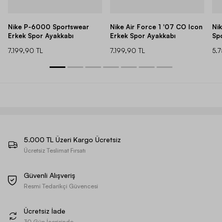
Nike P-6000 Sportswear
Nike Air Force 1 '07 CO Icon
Ni
Erkek Spor Ayakkabı
Erkek Spor Ayakkabı
Sp
7.199,90 TL
7.199,90 TL
5.
5.000 TL Üzeri Kargo Ücretsiz
Ücretsiz Teslimat Fırsatı
Güvenli Alışveriş
Resmi Tedarikçi Güvencesi
Ücretsiz İade
30 Gün İçerisinde