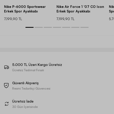
Nike P-6000 Sportswear
Nike Air Force 1 '07 CO Icon
Ni
Erkek Spor Ayakkabı
Erkek Spor Ayakkabı
Sp
7.199,90 TL
7.199,90 TL
5.
5.000 TL Üzeri Kargo Ücretsiz
Ücretsiz Teslimat Fırsatı
Güvenli Alışveriş
Resmi Tedarikçi Güvencesi
Ücretsiz İade
30 Gün İçerisinde