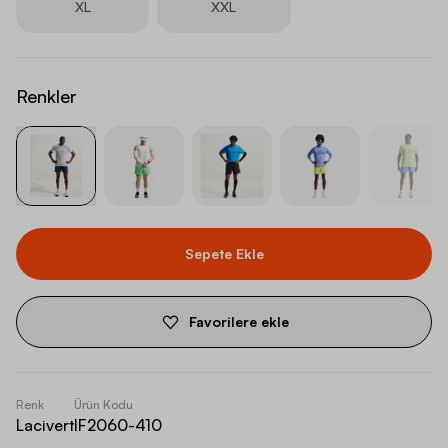
XL
XXL
Renkler
Sepete Ekle
Favorilere ekle
Renk
Ürün Kodu
Lacivert
IF2060-410