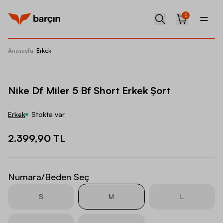
0
Anasayfa
-
Erkek
Nike Df
Nike Df Miler 5 Bf Short Erkek Şort
Erkek
Stokta var
2.399,90 TL
Numara/Beden Seç
S
M
L