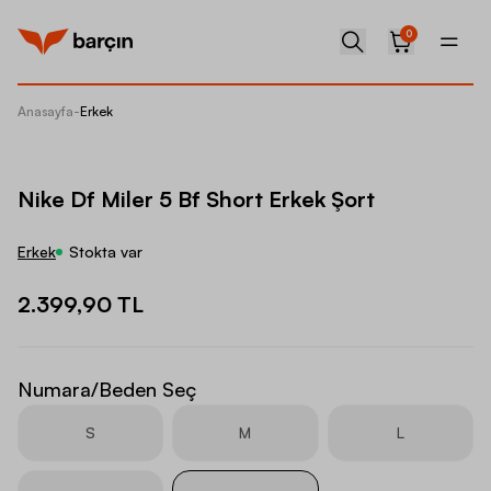
0
Anasayfa
-
Erkek
Nike Df
Nike Df Miler 5 Bf Short Erkek Şort
Erkek
Stokta var
2.399,90 TL
Numara/Beden Seç
S
M
L