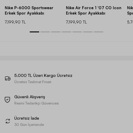
Nike P-6000 Sportswear
Nike Air Force 1 '07 CO Icon
Ni
Erkek Spor Ayakkabı
Erkek Spor Ayakkabı
Sp
7.199,90 TL
7.199,90 TL
5.
5.000 TL Üzeri Kargo Ücretsiz
Ücretsiz Teslimat Fırsatı
Güvenli Alışveriş
Resmi Tedarikçi Güvencesi
Ücretsiz İade
30 Gün İçerisinde