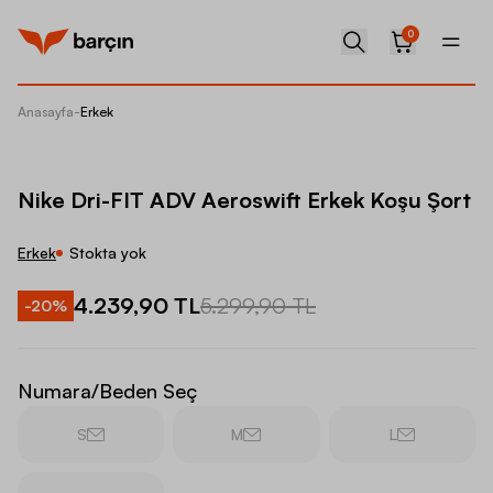
0
Anasayfa
-
Erkek
Nike Dr
Nike Dri-FIT ADV Aeroswift Erkek Koşu Şort
Erkek
Stokta yok
4.239,90 TL
5.299,90 TL
-
20
%
Numara/Beden Seç
S
M
L