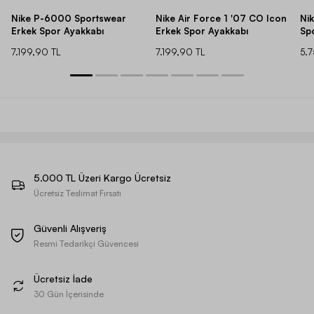
Nike P-6000 Sportswear
Nike Air Force 1 '07 CO Icon
Ni
Erkek Spor Ayakkabı
Erkek Spor Ayakkabı
Sp
7.199,90 TL
7.199,90 TL
5.
5.000 TL Üzeri Kargo Ücretsiz
Ücretsiz Teslimat Fırsatı
Güvenli Alışveriş
Resmi Tedarikçi Güvencesi
Ücretsiz İade
30 Gün İçerisinde