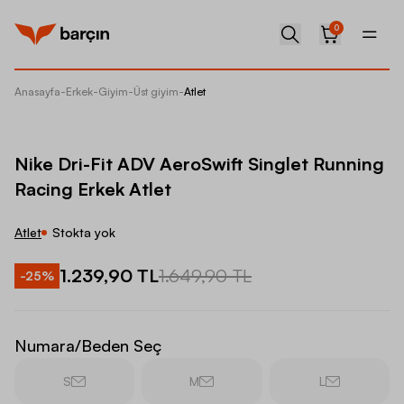
0
Anasayfa
-
Erkek
-
Giyim
-
Üst giyim
-
Atlet
Nike Dr
Nike Dri-Fit ADV AeroSwift Singlet Running
Racing Erkek Atlet
Atlet
Stokta yok
1.239,90 TL
1.649,90 TL
-
25
%
Numara/Beden Seç
S
M
L