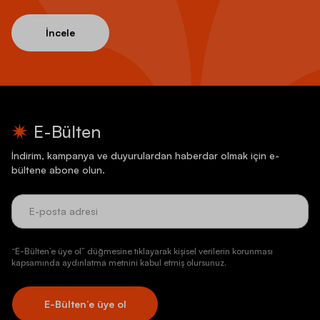
İncele
E-Bülten
İndirim, kampanya ve duyurulardan haberdar olmak için e-
bültene abone olun.
“E-Bülten’e üye ol” düğmesine tıklayarak kişisel verilerin korunması
kapsamında aydınlatma metnini kabul etmiş olursunuz.
E-Bülten’e üye ol