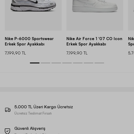
Nike P-6000 Sportswear
Nike Air Force 1 '07 CO Icon
Ni
Erkek Spor Ayakkabı
Erkek Spor Ayakkabı
Sp
7.199,90 TL
7.199,90 TL
5.
5.000 TL Üzeri Kargo Ücretsiz
Ücretsiz Teslimat Fırsatı
Güvenli Alışveriş