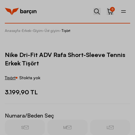
0
Anasayfa
-
Erkek
-
Giyim
-
Üst giyim
-
Tişört
Nike Dr
Nike Dri-Fit ADV Rafa Short-Sleeve Tennis
Erkek Tişört
Tişört
Stokta yok
3.199,90 TL
Numara/Beden Seç
S
M
L