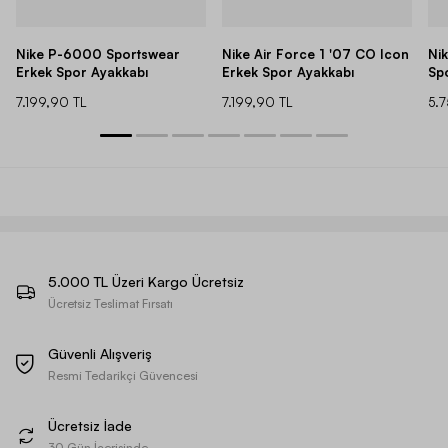
Nike P-6000 Sportswear
Nike Air Force 1 '07 CO Icon
Ni
Erkek Spor Ayakkabı
Erkek Spor Ayakkabı
Sp
7.199,90 TL
7.199,90 TL
5.
5.000 TL Üzeri Kargo Ücretsiz
Ücretsiz Teslimat Fırsatı
Güvenli Alışveriş
Resmi Tedarikçi Güvencesi
Ücretsiz İade
30 Gün İçerisinde