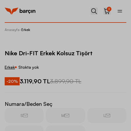
0
Anasayfa
-
Erkek
Nike Dri
Nike Dri-FIT Erkek Kolsuz Tişört
Erkek
Stokta yok
3.119,90 TL
3.899,90 TL
-
20
%
Numara/Beden Seç
S
M
L