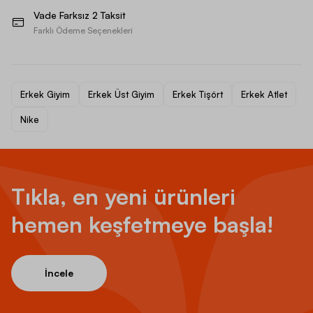
Vade Farksız 2 Taksit
Farklı Ödeme Seçenekleri
Erkek Giyim
Erkek Üst Giyim
Erkek Tişört
Erkek Atlet
Nike
Tıkla, en yeni ürünleri
hemen keşfetmeye başla!
İncele