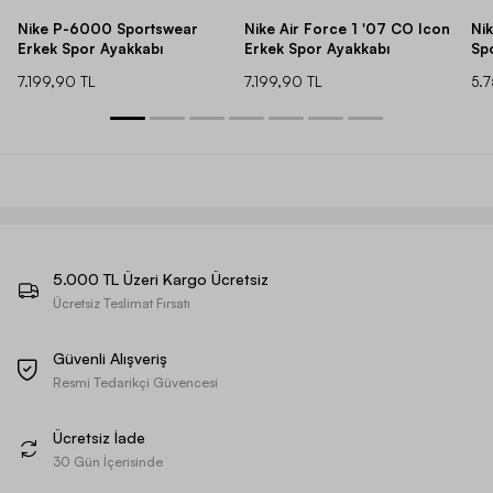
Nike P-6000 Sportswear
Nike Air Force 1 '07 CO Icon
Ni
Erkek Spor Ayakkabı
Erkek Spor Ayakkabı
Sp
7.199,90 TL
7.199,90 TL
5.
5.000 TL Üzeri Kargo Ücretsiz
Ücretsiz Teslimat Fırsatı
Güvenli Alışveriş
Resmi Tedarikçi Güvencesi
Ücretsiz İade
30 Gün İçerisinde