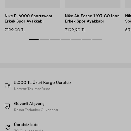
Nike P-6000 Sportswear
Nike Air Force 1 '07 CO Icon
Ni
Erkek Spor Ayakkabı
Erkek Spor Ayakkabı
Sp
7.199,90 TL
7.199,90 TL
5.
5.000 TL Üzeri Kargo Ücretsiz
Ücretsiz Teslimat Fırsatı
Güvenli Alışveriş
Resmi Tedarikçi Güvencesi
Ücretsiz İade
30 Gün İçerisinde