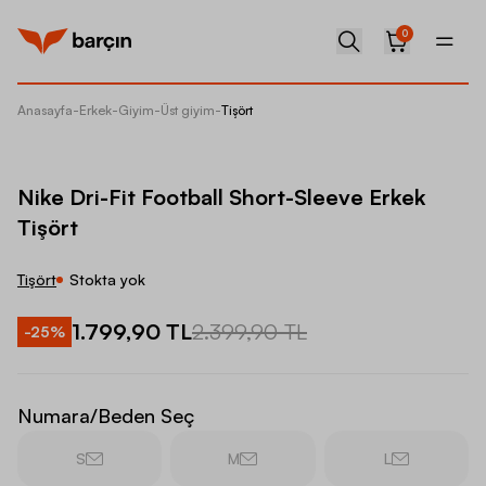
0
Anasayfa
-
Erkek
-
Giyim
-
Üst giyim
-
Tişört
Nike Dri
Nike Dri-Fit Football Short-Sleeve Erkek
Tişört
Tişört
Stokta yok
1.799,90 TL
2.399,90 TL
-
25
%
Numara/Beden Seç
S
M
L